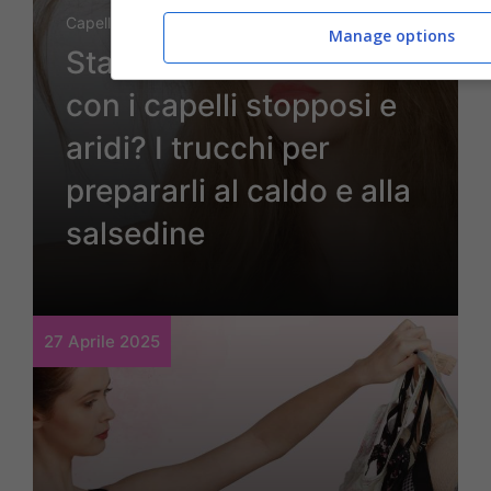
Capelli
Manage options
Stanca di finire l’estate
con i capelli stopposi e
aridi? I trucchi per
prepararli al caldo e alla
salsedine
27 Aprile 2025