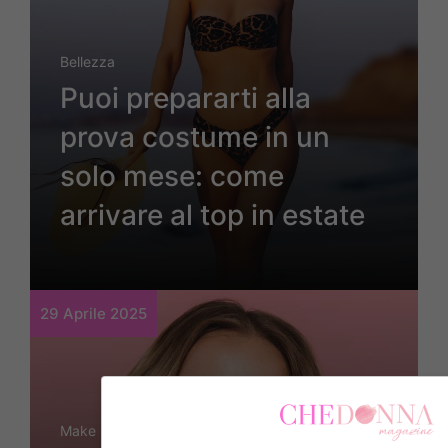
Bellezza
Puoi prepararti alla
prova costume in un
solo mese: come
arrivare al top in estate
29 Aprile 2025
Make Up