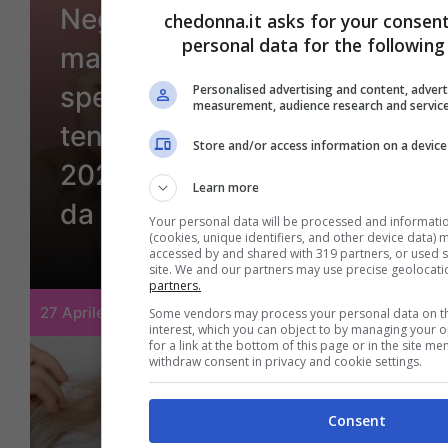
Negata per il makeup
chedonna.it asks for your consent
personal data for the following
ma hai voglia di
sperimentare? Queste
Personalised advertising and content, adver
measurement, audience research and servic
tendenze beauty estate
Store and/or access information on a device
2025 sono super facili
Learn more
da replicare
Your personal data will be processed and informati
(cookies, unique identifiers, and other device data) 
accessed by and shared with 319 partners, or used sp
site. We and our partners may use precise geolocati
partners.
27 Aprile 2025
Some vendors may process your personal data on the
interest, which you can object to by managing your 
for a link at the bottom of this page or in the site 
withdraw consent in privacy and cookie settings.
Consent