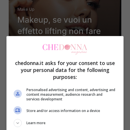
Make Up
Makeup, se vuoi un
effetto lifting non fare
assolutamente questi 5
errori: ti invecchiano
chedonna.it asks for your consent to use
almeno di 10 anni
your personal data for the following
purposes:
Personalised advertising and content, advertising and
13 Maggio 2025
content measurement, audience research and
services development
Store and/or access information on a device
Learn more