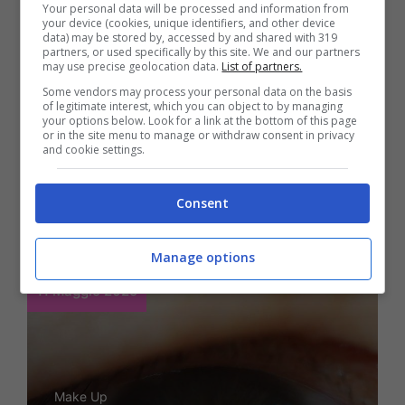
Your personal data will be processed and information from
your device (cookies, unique identifiers, and other device
data) may be stored by, accessed by and shared with 319
partners, or used specifically by this site. We and our partners
Make Up
may use precise geolocation data.
List of partners.
Makeup anti età, sono
Some vendors may process your personal data on the basis
of legitimate interest, which you can object to by managing
your options below. Look for a link at the bottom of this page
questi i trucchi che
or in the site menu to manage or withdraw consent in privacy
and cookie settings.
funzionano (davvero):
gli esperti rivelano tutto
Consent
Manage options
11 Maggio 2025
Make Up