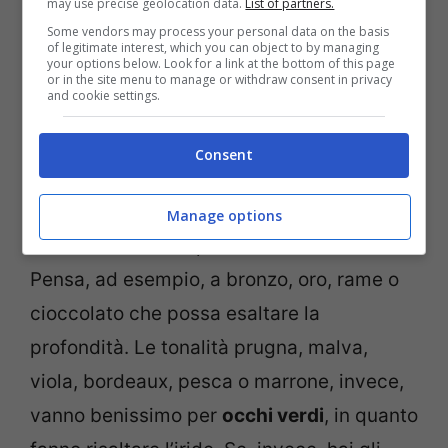
may use precise geolocation data.
List of partners.
Some vendors may process your personal data on the basis
of legitimate interest, which you can object to by managing
your options below. Look for a link at the bottom of this page
or in the site menu to manage or withdraw consent in privacy
and cookie settings.
Consent
Per quanto riguarda gli ombretti, le tonalità
Manage options
calde sono ottime per
occhi marroni
.
Pensa, ad esempio, a bronzo, oro, rame o
cioccolato che possa esaltare la
profondità. Le tonalità prugna, malva,
viola, bordeaux, pesca o marrone, invece,
vanno benissimo per
occhi verdi
, in quanto