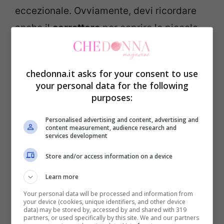
eccezionale. Ovviamente, devi ricordare
anche il
correttore
per coprire le piccole
imperfezioni. Usa anche un
primer per
occhi
per fissare l’ombretto. Il consiglio è
chedonna.it asks for your consent to use
quello di scegliere un primer illuminante
your personal data for the following
che va, quindi, applicato prima di mettere
purposes:
l’ombretto.
Personalised advertising and content, advertising and
content measurement, audience research and
services development
Scegli un ombretto in base al
Store and/or access information on a device
colore degli occhi e applica
matita, eyeliner e mascara
Learn more
Your personal data will be processed and information from
your device (cookies, unique identifiers, and other device
data) may be stored by, accessed by and shared with 319
partners, or used specifically by this site. We and our partners