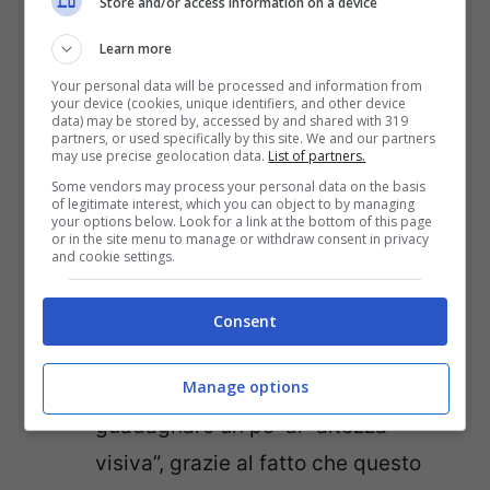
Store and/or access information on a device
di troppo, che si trovano concentrati
Learn more
nella parte inferiore del corpo.
Your personal data will be processed and information from
Questo modello risulta, infatti, molto
your device (cookies, unique identifiers, and other device
data) may be stored by, accessed by and shared with 319
strutturato e “ingioiellato” nella
partners, or used specifically by this site. We and our partners
may use precise geolocation data.
List of partners.
parte superiore, per mettere il più
Some vendors may process your personal data on the basis
possibile in risalto il décolleté. Si
of legitimate interest, which you can object to by managing
your options below. Look for a link at the bottom of this page
tratta di un modello perfetto per le
or in the site menu to manage or withdraw consent in privacy
and cookie settings.
donne non troppo alte, che potranno
nascondere molti centimetri di
Consent
tacchi sotto la lunghissima gonna
ma, soprattutto, potranno
Manage options
guadagnare un po’ di “altezza
visiva”, grazie al fatto che questo