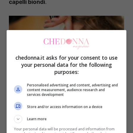
capelli biondi
.
chedonna.it asks for your consent to use
your personal data for the following
purposes:
Personalised advertising and content, advertising and
content measurement, audience research and
services development
Trucco sposa naturale per occhi verdi: il make-up
elegante e semplice con capelli castani e biondi –
Store and/or access information on a device
CheDonna.it
Learn more
Occhi verdi e capelli castani
Your personal data will be processed and information from