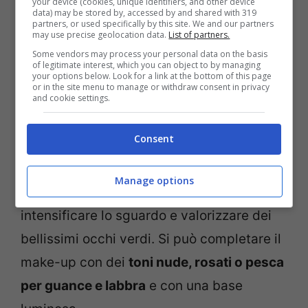
your device (cookies, unique identifiers, and other device
data) may be stored by, accessed by and shared with 319
partners, or used specifically by this site. We and our partners
In questo caso, le tonalità consigliate sono
may use precise geolocation data.
List of partners.
oro rosato, rame, bronzo e prugna
. Per
Some vendors may process your personal data on the basis
of legitimate interest, which you can object to by managing
fare un esempio, è possibile applicare un
your options below. Look for a link at the bottom of this page
or in the site menu to manage or withdraw consent in privacy
ombretto bronzo o rame sulla palpebra
and cookie settings.
mobile, sfumando verso l’esterno
Consent
ricorrendo a un marrone opaco. Non può
mancare una linea di
eyeliner viola scuro o
Manage options
marrone
. Si tratta, infatti, di un modo per
intensificare lo sguardo e valorizzare dei
bellissimi occhi verdi. Si può completare il
make-up con dei
toni nude, rosati o pesca
per guance e labbra
e con una base