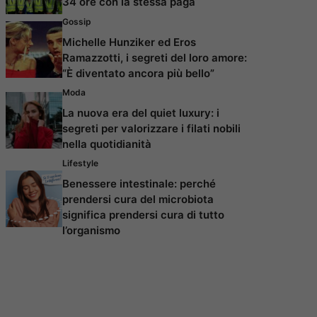
34 ore con la stessa paga
Gossip
Michelle Hunziker ed Eros
Ramazzotti, i segreti del loro amore:
“È diventato ancora più bello”
Moda
La nuova era del quiet luxury: i
segreti per valorizzare i filati nobili
nella quotidianità
Lifestyle
Benessere intestinale: perché
prendersi cura del microbiota
significa prendersi cura di tutto
l’organismo