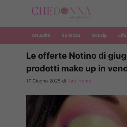
Vai
al
contenuto
Attualità
Bellezza
Gossip
Life
Le offerte Notino di giug
prodotti make up in vend
17 Giugno 2025
di
Kati Irrente