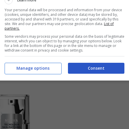
Learn more
Your personal data will be processed and information from your device
(cookies, unique identifiers, and other device data) may be stored by,
accessed by and shared with 319 partners, or used specifically by this
elta e potrete trovare il cosmetico dei vostri
site. We and our partners may use precise geolocation data.
List of
partners.
 catalogo, ad ogni modo
la redazione di
Some vendors may process your personal data on the basis of legitimate
interest, which you can object to by managing your options below. Look
i cui vale la pena valutare l’acquisto
. Siete
for a link at the bottom of this page or in the site menu to manage or
withdraw consent in privacy and cookie settings.
Manage options
Consent
cord Parfait con il 28% di