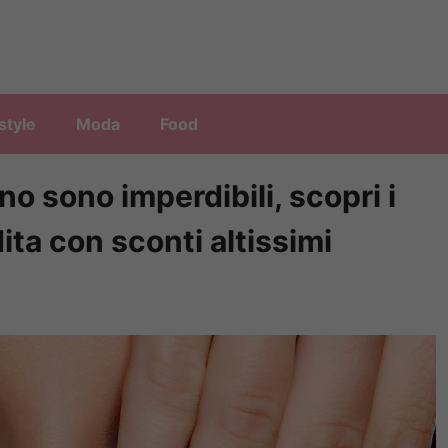
style
Moda
Food
no sono imperdibili, scopri i
ita con sconti altissimi