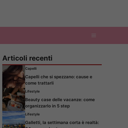
Articoli recenti
Capelli
Capelli che si spezzano: cause e
come trattarli
Lifestyle
Beauty case delle vacanze: come
organizzarlo in 5 step
Lifestyle
Galletti, la settimana corta è realtà: