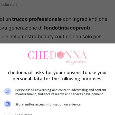
chedonna.it
di un
trucco professionale
con ingredienti che
va generazione di
fondotinta coprenti
rire nella nostra beauty routine non solo per
imperfezioni, ma anche per avere una pelle più
are: la rivoluzione delle
chedonna.it asks for your consent to use your
personal data for the following purposes:
Personalised advertising and content, advertising and content
measurement, audience research and services development
 imperfezioni
,
nascondere occhiaie, macchie
base perfetta e uniforme
. I fondotinta coprenti
Store and/or access information on a device
 grazie a texture stratificabili e leggere, questi