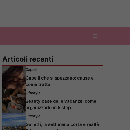
Articoli recenti
Capelli
Capelli che si spezzano: cause e
come trattarli
Lifestyle
Beauty case delle vacanze: come
organizzarlo in 5 step
Lifestyle
Galletti, la settimana corta è realtà: