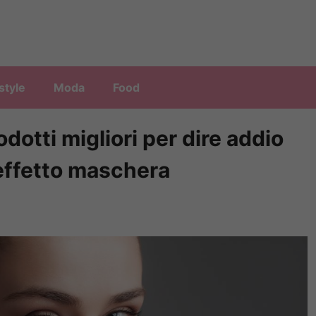
style
Moda
Food
odotti migliori per dire addio
 effetto maschera