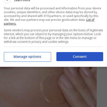
Learn more
che spesso affliggeva i fondotinta più pesanti
Your personal data will be processed and information from your device
(cookies, unique identifiers, and other device data) may be stored by,
fetto
seconda pelle
, levigando l’incarnato senza
accessed by and shared with 319 partners, or used specifically by this
site. We and our partners may use precise geolocation data.
List of
partners.
Some vendors may process your personal data on the basis of legitimate
interest, which you can object to by managing your options below. Look
for a link at the bottom of this page or in the site menu to manage or
withdraw consent in privacy and cookie settings.
Manage options
Consent