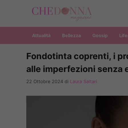
Vai
al
contenuto
Attualità
Bellezza
Gossip
Life
Fondotinta coprenti, i pr
alle imperfezioni senza
22 Ottobre 2024
di
Laura Saltari