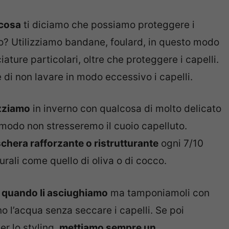
 cosa
ti diciamo che possiamo proteggere i
odo? Utilizziamo bandane, foulard, in questo modo
ture particolari, oltre che proteggere i capelli.
di non lavare in modo eccessivo i capelli.
zziamo
in inverno con qualcosa di molto delicato
o modo non stresseremo il cuoio capelluto.
chera rafforzante o ristrutturante
ogni 7/10
urali come quello di oliva o di cocco.
li quando li asciughiamo
ma tamponiamoli con
 l’acqua senza seccare i capelli. Se poi
er lo styling,
mettiamo sempre un