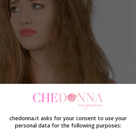
 I trucchi per prepararli al caldo e alla salsedine-Chedonna.it
chedonna.it asks for your consent to use your
personal data for the following purposes:
ostri capelli siano perfetti per affrontare il mare