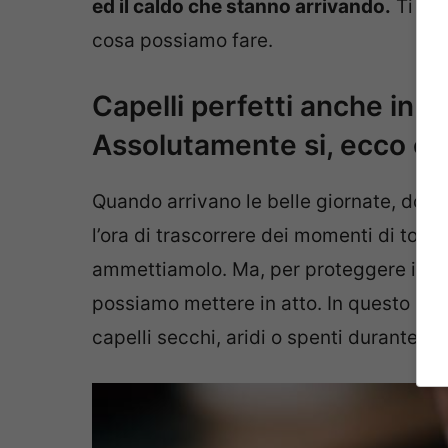
ed il caldo che stanno arrivando.
Ti ab
cosa possiamo fare.
Capelli perfetti anche in p
Assolutamente si, ecco c
Quando arrivano le belle giornate, dopo
l’ora di trascorrere dei momenti di totale
ammettiamolo. Ma, per proteggere i nost
possiamo mettere in atto. In questo m
capelli secchi, aridi o spenti durante l’e