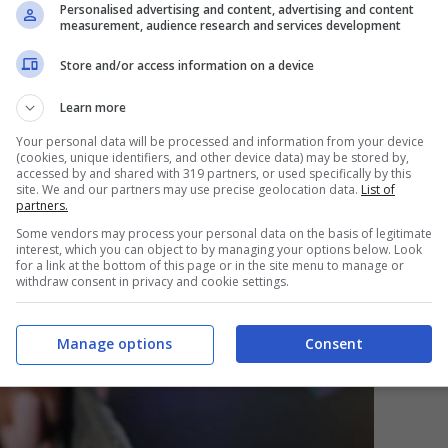
biamo incuriosito vero? Andiamo a vedere che
Personalised advertising and content, advertising and content
measurement, audience research and services development
Store and/or access information on a device
revisione dell’estate?
Learn more
ome fare
Your personal data will be processed and information from your device
(cookies, unique identifiers, and other device data) may be stored by,
accessed by and shared with 319 partners, or used specifically by this
site. We and our partners may use precise geolocation data.
List of
 tanti mesi di freddo e pioggia, non vediamo
partners.
 relax al mare. Impossibile dire il contrario,
Some vendors may process your personal data on the basis of legitimate
interest, which you can object to by managing your options below. Look
for a link at the bottom of this page or in the site menu to manage or
ri capelli, ci sono alcune strategie che
withdraw consent in privacy and cookie settings.
odo potremmo evitare di avere problemi con
state.
Manage options
Consent