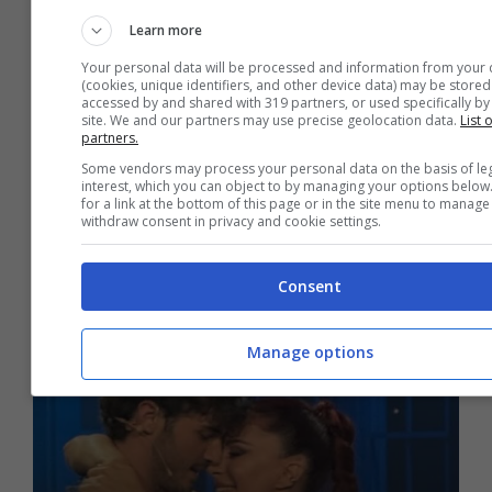
Learn more
Your personal data will be processed and information from your 
Gossip
(cookies, unique identifiers, and other device data) may be stored
accessed by and shared with 319 partners, or used specifically by 
Anticipazioni Uomini e
site. We and our partners may use precise geolocation data.
List 
partners.
Donne: la prima coppia e
Some vendors may process your personal data on the basis of le
interest, which you can object to by managing your options below
un inaspettato regalo,
for a link at the bottom of this page or in the site menu to manage
withdraw consent in privacy and cookie settings.
scintille in studio
Consent
11 Ottobre 2025
Manage options