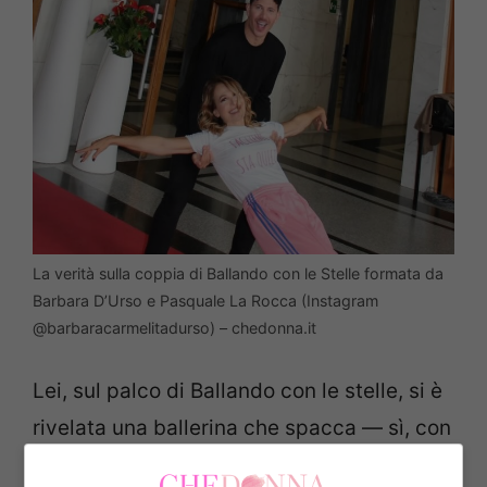
La verità sulla coppia di Ballando con le Stelle formata da
Barbara D’Urso e Pasquale La Rocca (Instagram
@barbaracarmelitadurso) – chedonna.it
Lei, sul palco di Ballando con le stelle, si è
rivelata una ballerina che spacca — sì, con
qualche critica della giuria (forse non