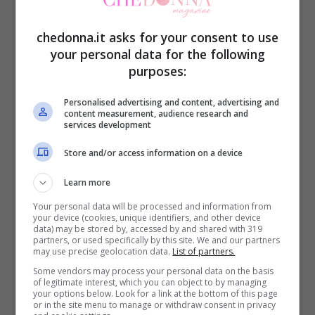
proprio digerita con leggerezza da
Barbara), ma sul web si parla d’altro: si
chedonna.it asks for your consent to use
your personal data for the following
mormora di un’intesa che potrebbe andare
purposes:
oltre il tappeto di gara.
Le voci rimbalzano
Personalised advertising and content, advertising and
sui social e si moltiplicano in corridoio:
content measurement, audience research and
services development
“
Tra loro è scoccata la scintilla?
” è il
ritornello del momento.
Store and/or access information on a device
Learn more
E proprio poco prima della diretta, in un
Your personal data will be processed and information from
your device (cookies, unique identifiers, and other device
rapido botta e risposta, Pasquale sceglie
data) may be stored by, accessed by and shared with 319
partners, or used specifically by this site. We and our partners
la strada del mistero.
Alla domanda se stia
may use precise geolocation data.
List of partners.
vivendo un flirt con Barbara, lui taglia
Some vendors may process your personal data on the basis
of legitimate interest, which you can object to by managing
corto: «Di queste cose non parlo.»
Una
your options below. Look for a link at the bottom of this page
or in the site menu to manage or withdraw consent in privacy