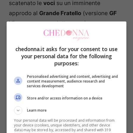
scatenato le
voci
su un imminente
approdo al
Grande Fratello
(versione
GF
Vip
o nuovo corso). Il rumor è stato
rilanciato dall’esperto di spettacolo
Amedeo Venza
, secondo cui sia
Steri
sia
chedonna.it asks for your consent to use
Martina De Ioannon
avrebbero sostenuto il
your personal data for the following
purposes:
provino per il
reality
, alimentando l’ipotesi
di un ingresso nel
cast
della prossima
Personalised advertising and content, advertising and
content measurement, audience research and
edizione.
services development
Store and/or access information on a device
Secondo i presenti, l’ex volto del dating
Learn more
show è stato tra i primi ad arrivare e tra gli
Your personal data will be processed and information from
ultimi a lasciare la sala, segno di un invito
your device (cookies, unique identifiers, and other device
data) may be stored by, accessed by and shared with 319
non casuale. L’attenzione è cresciuta