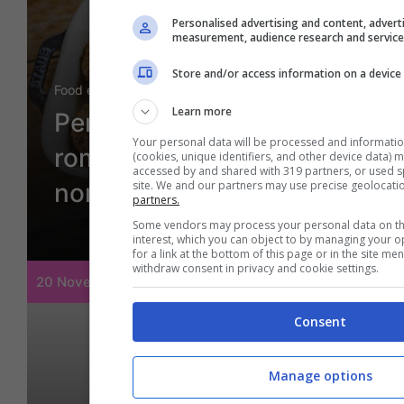
Personalised advertising and content, advert
measurement, audience research and servic
Store and/or access information on a device
Food e ricette
Learn more
Perché le polpette si
Your personal data will be processed and informati
rompono: gli errori da
(cookies, unique identifiers, and other device data) 
accessed by and shared with 319 partners, or used spe
site. We and our partners may use precise geolocati
non fare
partners.
Some vendors may process your personal data on the
interest, which you can object to by managing your 
for a link at the bottom of this page or in the site m
withdraw consent in privacy and cookie settings.
20 Novembre 2024
Consent
Manage options