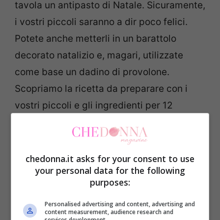
tavola un antipasto di Natale. Sicuramente,
i vostri piccoli saranno a dir poco felici.
Potete anche metterli in un barattolo
decorato natalizio e, magari, utilizzate
come base un dadino di provolone.
Scopriamo la ricetta da preparare con i
vostri piccoli e gli ingredienti per 12
alberelli.
chedonna.it asks for your consent to use
your personal data for the following
purposes:
Personalised advertising and content, advertising and
content measurement, audience research and
services development