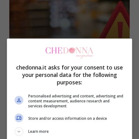
Lifestyle
chedonna.it asks for your consent to use
Pesticidi nei prodotti,
your personal data for the following
purposes:
questi i supermercati
peggiori: l’ultima analisi
Personalised advertising and content, advertising and
content measurement, audience research and
services development
Store and/or access information on a device
22 Dicembre 2024
Learn more