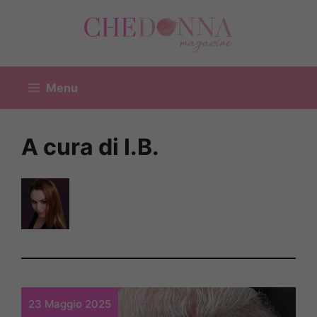
Vai
al
contenuto
Menu
A cura di I.B.
23 Maggio 2025