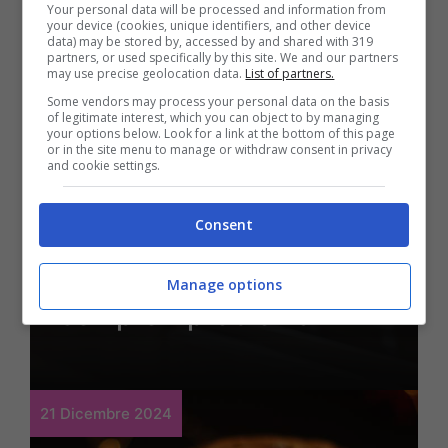
Your personal data will be processed and information from
your device (cookies, unique identifiers, and other device
data) may be stored by, accessed by and shared with 319
partners, or used specifically by this site. We and our partners
may use precise geolocation data.
List of partners.
Some vendors may process your personal data on the basis
of legitimate interest, which you can object to by managing
Lifestyle
your options below. Look for a link at the bottom of this page
or in the site menu to manage or withdraw consent in privacy
Forno incrostato, puoi
and cookie settings.
dire addio ai prodotti
Consent
chimici: ti basta un
gesto per eliminare per
Manage options
sempre il problema
21 Dicembre 2024