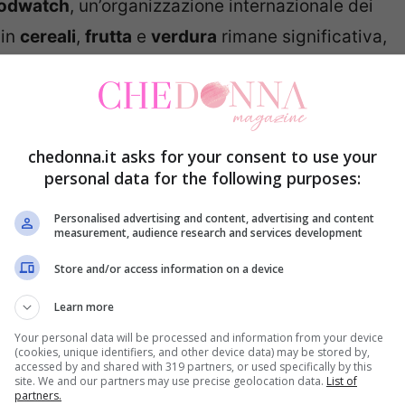
odwatch
, un’organizzazione internazionale dei
 in
cereali
,
frutta
e
verdura
rimane significativa,
cacia delle politiche adottate dalle catene di
enomeno.
ce come, nonostante le promesse di tutela
chedonna.it asks for your consent to use your
personal data for the following purposes:
o di pesticidi nell’Unione Europea rimanga
a tra le dichiarazioni di intenti e le azioni
Personalised advertising and content, advertising and content
measurement, audience research and services development
ge chiaramente dalla classifica pubblicata, che
Store and/or access information on a device
care di una strategia chiara e coerente per la
Learn more
Your personal data will be processed and information from your device
(cookies, unique identifiers, and other device data) may be stored by,
o mette in dubbio la credibilità delle politiche
accessed by and shared with 319 partners, or used specifically by this
site. We and our partners may use precise geolocation data.
List of
a solleva anche preoccupazioni sulle possibili
partners.