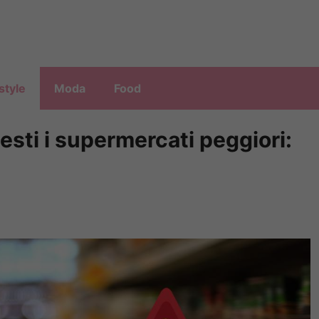
style
Moda
Food
uesti i supermercati peggiori: