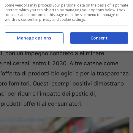
Some vendors may process your personal data on the basis of legitimate
ori e sull’ecosistema.
interest, which you can object to by managing your options below. Look
for a link at the bottom of this page or in the site menu to manage or
withdraw consent in privacy and cookie settings.
ti: tra virtuosi e ritardatari
Manage options
Consent
alisi di Foodwatch, emerge che
Migros
si posiziona
di, con un impegno concreto a eliminare
nei cereali entro il 2030. Altre catene come
’offerta di prodotti biologici e per la trasparenza
loro fornitori. Questi esempi positivi dimostrano
ci per ridurre l’impatto dei pesticidi,
prodotti offerti ai consumatori.