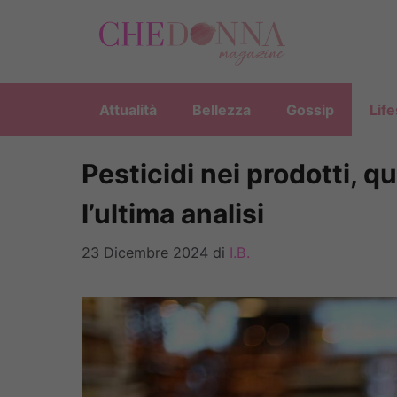
Vai
al
contenuto
Attualità
Bellezza
Gossip
Life
Pesticidi nei prodotti, q
l’ultima analisi
23 Dicembre 2024
di
I.B.