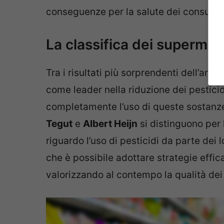
conseguenze per la salute dei consumat
La classifica dei supermerca
Tra i risultati più sorprendenti dell’an
come leader nella riduzione dei pestici
completamente l’uso di queste sostanze 
Tegut
e
Albert Heijn
si distinguono per l
riguardo l’uso di pesticidi da parte dei 
che è possibile adottare strategie effica
valorizzando al contempo la qualità dei 