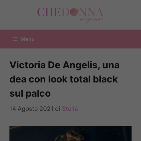
Vai
al
contenuto
Menu
Victoria De Angelis, una
dea con look total black
sul palco
14 Agosto 2021
di
Stella