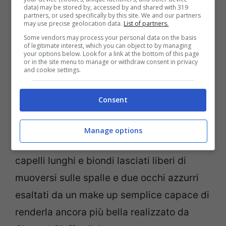
data) may be stored by, accessed by and shared with 319
LEGGI ANCHE—>
Damiano David: le parole
partners, or used specifically by this site. We and our partners
may use precise geolocation data.
List of partners.
su Victoria dei Maneskin che emozionano
Some vendors may process your personal data on the basis
i fan
of legitimate interest, which you can object to by managing
your options below. Look for a link at the bottom of this page
or in the site menu to manage or withdraw consent in privacy
and cookie settings.
Con un top nero e un pantalone di pelle,
Victoria
è salita sul palco insieme ai
Consent
Maneskin che hanno regalato uno show
infuocato
sfoggiando la sua femminilità e
Manage options
sensualità resi ancora più evidenti dai
capelli lunghi e biondi lasciati liberi di
muoversi sulle spalle e due occhi azzurri
esaltati da un make up semplice capace di
renderla ancora più bella realizzato da