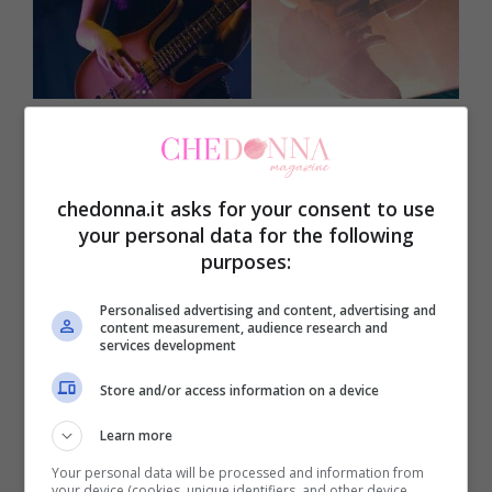
Fonte https://www.instagram.com/vicdeangelis/
Sicura di sè, bellissima, grintosa, energica
chedonna.it asks for your consent to use
e con tanta voglia di divertirsi e
your personal data for the following
accarezzare il suo basso che suona con
purposes:
naturalezza e disinvoltura diventando
Personalised advertising and content, advertising and
sempre più brava. Un talento coltivato sin
content measurement, audience research and
services development
da piccola a cui Victoria unisce una
Store and/or access information on a device
bellezza sconvolgente, frutto del mix delle
Learn more
sue origini italo-danesi.
Your personal data will be processed and information from
your device (cookies, unique identifiers, and other device