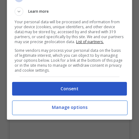
maglioni o dolcevita
in tinta unita, a cui
Learn more
abbinare
blazer
o ricorrere a degli abiti più
Your personal data will be processed and information from
your device (cookies, unique identifiers, and other device
o meno svasati.
data) may be stored by, accessed by and shared with 319
partners, or used specifically by this site. We and our partners
may use precise geolocation data.
List of partners.
Some vendors may process your personal data on the basis
of legitimate interest, which you can object to by managing
your options below. Look for a link at the bottom of this page
or in the site menu to manage or withdraw consent in privacy
and cookie settings.
Consent
Manage options