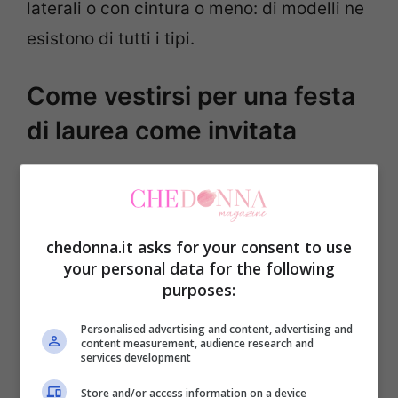
laterali o con cintura o meno: di modelli ne
esistono di tutti i tipi.
Come vestirsi per una festa
di laurea come invitata
Se, invece, vi state chiedendo
come
vestirvi per una festa di laurea come
invitata
, sappiate che vanno bene anche
chedonna.it asks for your consent to use
your personal data for the following
un paio di
pantaloni neri
o una
gonna midi
purposes:
con
camicia bianca o nera
, se i pantaloni
Personalised advertising and content, advertising and
saranno di un colore più chiaro. Del resto,
content measurement, audience research and
services development
entrambi sono un classico del guardaroba
femminile. È possibile, poi, optare per
Store and/or access information on a device