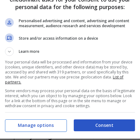
iana
si è detto tutto e decisamente di più. Una
personal data for the following purposes:
ottura con la
Royal Family
del gennaio
2020
. Da
Personalised advertising and content, advertising and content
tanza fatta di dichiarazioni e risposte piccate
measurement, audience research and services development
o sempre più alto di incomunicabilità tra le
Store and/or access information on a device
Learn more
Your personal data will be processed and information from your device
ma la principessa del Galles,
Kate
, e poi lo
(cookies, unique identifiers, and other device data) may be stored by,
accessed by and shared with 319 partners, or used specifically by this
ire una seppur minima apertura tra lo stesso
site. We and our partners may use precise geolocation data.
List of
partners.
y
dall’altra. Ogni possibile incontro si trasforma,
Some vendors may process your personal data on the basis of legitimate
ta. Gli impegni ufficiali hanno portato re
Carlo III
interest, which you can object to by managing your options below. Look
for a link at the bottom of this page or in the site menu to manage or
l duca di Sussex è volato in
withdraw consent in privacy and cookie settings.
Cina
, senza la sua
Manage options
Consent
uniti,
Harry
e
Meghan
ancora una volta