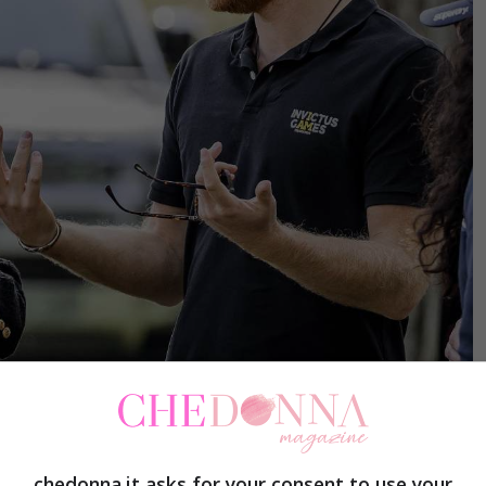
i di matrimonio: fan distrutti (ANSA) – chedonna.it
 re con il suo secondogenito e di quelli che non
chedonna.it asks for your consent to use your