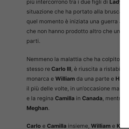
più intercorrono tra i due figli di
Lady D
situazione che ha portato alla brusca r
quel momento è iniziata una guerra a dis
che non hanno prodotto altro che un mur
parti.
Nemmeno la malattia che ha colpito pri
stesso re
Carlo III
, è riuscita a ristabil
monarca e
William
da una parte e
Harr
il più delle volte, in un’occasione manca
e la regina
Camilla
in
Canada
, mentre i
Meghan
.
Carlo
e
Camilla
insieme,
William
e
Kate