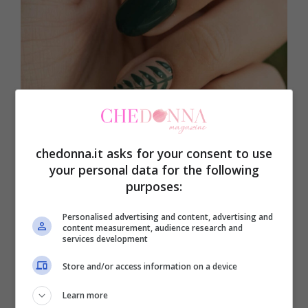
chedonna.it asks for your consent to use
your personal data for the following
Bordeaux, blu notte e verde bosco: i colori per una
purposes:
manicure scura in inverno – CheDonna.it
Personalised advertising and content, advertising and
Il
blu notte
richiama la bellezza del cielo
content measurement, audience research and
services development
notturno, infondendo la sua stessa
Store and/or access information on a device
tranquillità. Si tratta di una
nuance
, che
rappresenta una buona alternativa a un
Learn more