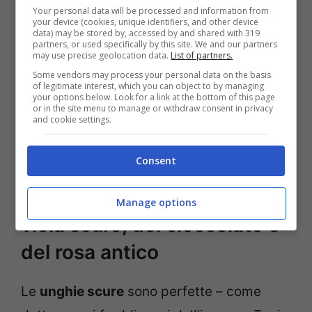
colore dark come il nero
. Che dire, poi, del
Your personal data will be processed and information from
your device (cookies, unique identifiers, and other device
verde bosco
? Per chi è legato alla natura,
data) may be stored by, accessed by and shared with 319
partners, or used specifically by this site. We and our partners
may use precise geolocation data.
List of partners.
come il blu notte questo rappresenta la
Some vendors may process your personal data on the basis
scelta, forse, più bella. Si tratta del colore
of legitimate interest, which you can object to by managing
your options below. Look for a link at the bottom of this page
che richiama gli alberi della foresta che,
or in the site menu to manage or withdraw consent in privacy
and cookie settings.
inconsciamente, sono per noi sinonimo di
serenità.
Consent
Unghie scure, le nuance del
Manage options
viola scuro, del cioccolato e
del rosa antico
Le
unghie scure
sono perfette – come