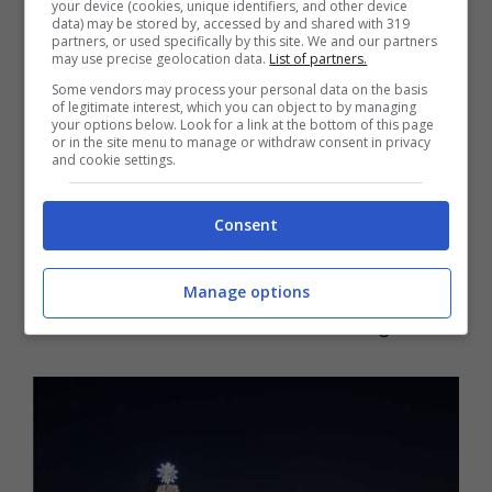
your device (cookies, unique identifiers, and other device
data) may be stored by, accessed by and shared with 319
dove la tradizione occidentale si fonde con
partners, or used specifically by this site. We and our partners
may use precise geolocation data.
List of partners.
l’innovazione futuristica tipica di Tokyo. Le
Some vendors may process your personal data on the basis
vie di Omotesando, Roppongi e Shibuya
of legitimate interest, which you can object to by managing
your options below. Look for a link at the bottom of this page
sono
illuminate da milioni di luci
che
or in the site menu to manage or withdraw consent in privacy
and cookie settings.
ricoprono alberi e palazzi, creando un
effetto scenografico unico. Passeggiando
Consent
per queste zone, ci si imbatte in proiezioni
artistiche, spettacoli di luce e alberi di
Manage options
Natale dallo stile moderno e stravagante.