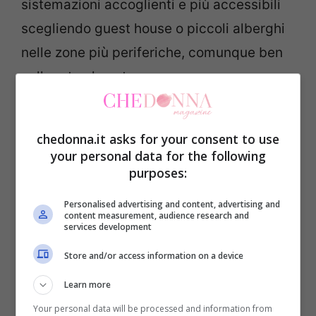
sistemazioni accoglienti e più accessibili
scegliendo guest house o piccoli alberghi
nelle zone più periferiche, comunque ben
collegate al centro.
3. Natale, le destinazioni più
chedonna.it asks for your consent to use
suggestive: Tokyo
your personal data for the following
purposes:
Anche se in
Giappone
il Natale non ha
Personalised advertising and content, advertising and
connotazioni religiose,
Tokyo
celebra
content measurement, audience research and
services development
questa festività con un’imponenza di luci e
Store and/or access information on a device
decorazioni che non ha eguali. La capitale
giapponese rappresenta
la meta ideale per
Learn more
chi desidera un Natale fuori dal comune
,
Your personal data will be processed and information from