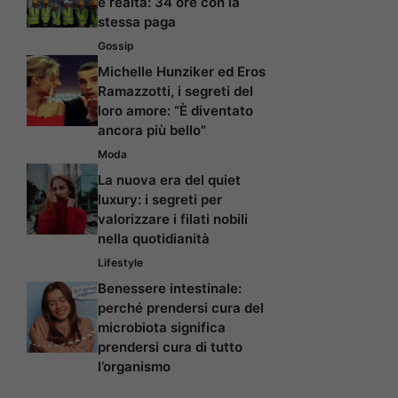
è realtà: 34 ore con la
stessa paga
Gossip
Michelle Hunziker ed Eros
Ramazzotti, i segreti del
loro amore: “È diventato
ancora più bello”
Moda
La nuova era del quiet
luxury: i segreti per
valorizzare i filati nobili
nella quotidianità
Lifestyle
Benessere intestinale:
perché prendersi cura del
microbiota significa
prendersi cura di tutto
l’organismo