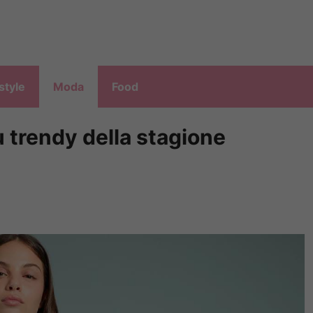
style
Moda
Food
ù trendy della stagione