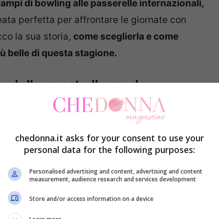
campi di bowling alle passerelle internazionali,
ata perfetta per affrontare le giornate con
cco la sua storia,
come sceglierla e come
ù belle di questa stagione.
: dallo sport alla moda
ata a uno scopo pratico: trasportare le pesanti
spesso accade nel mondo della moda, gli oggetti
chedonna.it asks for your consent to use your
ndo reinterpretati con creatività. Già negli anni
personal data for the following purposes:
to il salto dal campo sportivo alla passerella,
Personalised advertising and content, advertising and content
itton
e
Prada
che ne hanno colto il potenziale
measurement, audience research and services development
Store and/or access information on a device