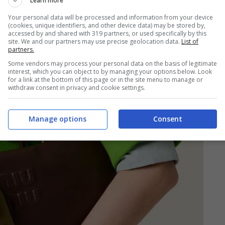
Learn more
Your personal data will be processed and information from your device
(cookies, unique identifiers, and other device data) may be stored by,
accessed by and shared with 319 partners, or used specifically by this
site. We and our partners may use precise geolocation data.
List of
partners.
Some vendors may process your personal data on the basis of legitimate
interest, which you can object to by managing your options below. Look
for a link at the bottom of this page or in the site menu to manage or
withdraw consent in privacy and cookie settings.
Manage options
Consent