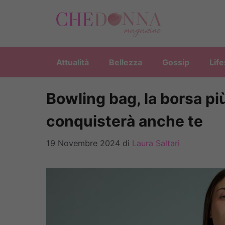
Vai
al
contenuto
Attualità
Bellezza
Gossip
Life
Bowling bag, la borsa pi
conquisterà anche te
19 Novembre 2024
di
Laura Saltari