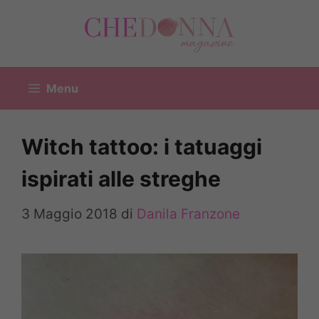
Vai
al
contenuto
Menu
Witch tattoo: i tatuaggi
ispirati alle streghe
3 Maggio 2018
di
Danila Franzone