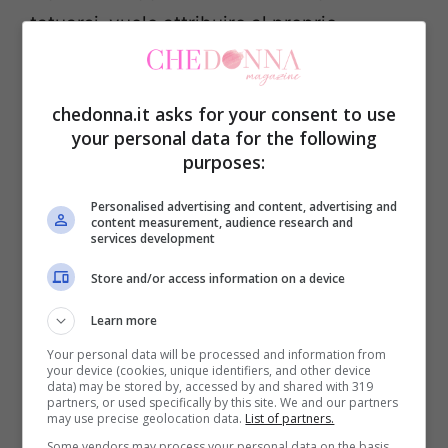
tatuarsi, vuole attribuire al proprio
disegno.
chedonna.it asks for your consent to use
POTREBBE INTERESSARTI ANCHE ->
your personal data for the following
Tatuaggi ispirati al mondo degli anime
purposes:
giapponesi
Personalised advertising and content, advertising and
content measurement, audience research and
services development
Una strega a bordo di una scopa indicherà
Store and/or access information on a device
infatti la voglia di spiccare il volo verso la
libertà. Una con il calderone può indicare
Learn more
invece il potere femminile in azione mentre
Your personal data will be processed and information from
your device (cookies, unique identifiers, and other device
la strega con il gatto nero può essere un
data) may be stored by, accessed by and shared with 319
partners, or used specifically by this site. We and our partners
semplice classico o esprimere l’unione tra
may use precise geolocation data.
List of partners.
Some vendors may process your personal data on the basis