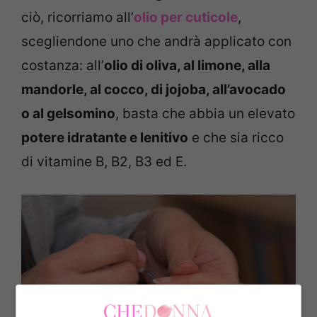
ciò, ricorriamo all’
olio per cuticole
,
scegliendone uno che andrà applicato con
costanza: all’
olio di oliva, al limone, alla
mandorle, al cocco, di jojoba, all’avocado
o al gelsomino
, basta che abbia un elevato
potere idratante e lenitivo
e che sia ricco
di vitamine B, B2, B3 ed E.