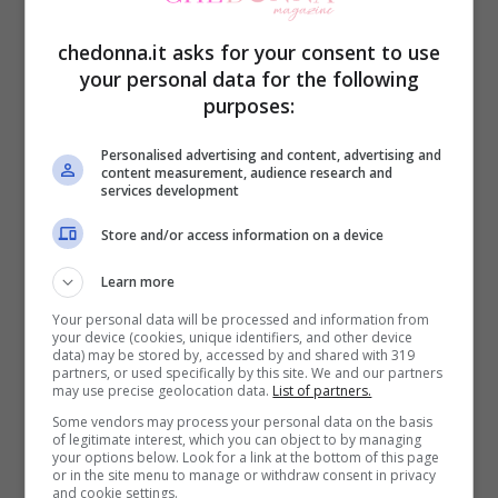
chedonna.it asks for your consent to use
your personal data for the following
purposes:
Come avere unghie senza smalto, naturali, lucide ed
eleganti – CheDonna.it
Personalised advertising and content, advertising and
content measurement, audience research and
services development
Per quanto riguarda l’olio di cuticole, è
Store and/or access information on a device
meglio applicarlo la sera prima di dormire.
Ma come? Massaggiandolo in modo
Learn more
delicato e facendolo agire per tutta la
Your personal data will be processed and information from
your device (cookies, unique identifiers, and other device
notte. Altrettanto importante è
limare le
data) may be stored by, accessed by and shared with 319
partners, or used specifically by this site. We and our partners
may use precise geolocation data.
List of partners.
unghie
con dei movimenti precisi,
Some vendors may process your personal data on the basis
partendo lateralmente e dall’alto cercando
of legitimate interest, which you can object to by managing
your options below. Look for a link at the bottom of this page
di decidere la forma desiderata (ovale, a
or in the site menu to manage or withdraw consent in privacy
and cookie settings.