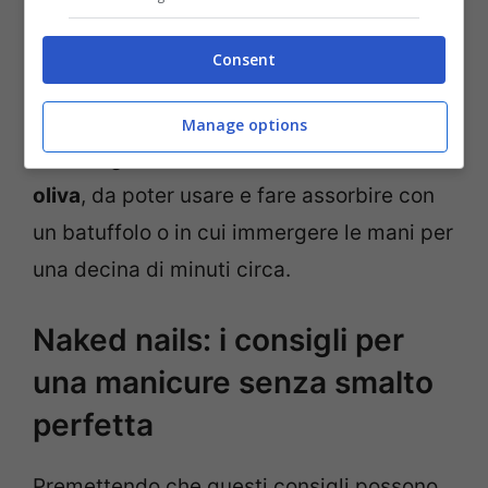
mandorla o quadrata). Si tratta di un
passaggio importante per unghie senza
Consent
smalto lunghe o corte. Ad ogni modo, due
ingredienti che possono rivelarsi utili per
Manage options
delle unghie lucide sono
il limone e l’olio di
oliva
, da poter usare e fare assorbire con
un batuffolo o in cui immergere le mani per
una decina di minuti circa.
Naked nails: i consigli per
una manicure senza smalto
perfetta
Premettendo che questi consigli possono