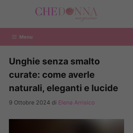
Vai
al
contenuto
Menu
Unghie senza smalto
curate: come averle
naturali, eleganti e lucide
9 Ottobre 2024
di
Elena Arrisico