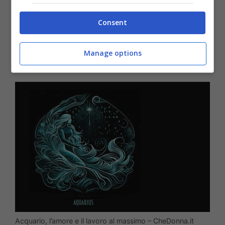
settembre
– saranno giorni di fortuna. Con
Consent
professionalità e intelligenza
, saprete
dimostrare creatività, bravura e
Manage options
concentrazione a chi lavora con voi.
Acquario, l’amore e il lavoro al massimo – CheDonna.it