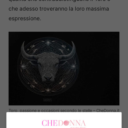
che adesso troveranno la loro massima
espressione.
Toro, passione e occasioni secondo le stelle – CheDonna.it
Ci saranno diversi assestamenti e