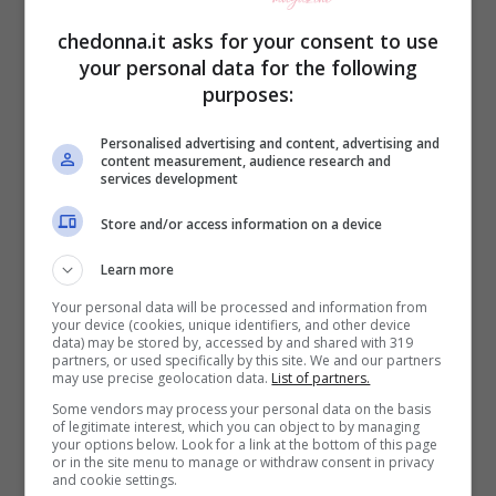
occasioni da cogliere, che non potrete
chedonna.it asks for your consent to use
your personal data for the following
lasciarvi sfuggire e che renderanno
purposes:
interessante questo week-end di fine
settembre. Anche per quanto riguarda il
Personalised advertising and content, advertising and
content measurement, audience research and
services development
lavoro, ci saranno nuove
idee e
collaborazioni
da tenere in
Store and/or access information on a device
considerazione.
Learn more
Your personal data will be processed and information from
Acquario, l’amore e il lavoro
your device (cookies, unique identifiers, and other device
data) may be stored by, accessed by and shared with 319
partners, or used specifically by this site. We and our partners
al massimo
may use precise geolocation data.
List of partners.
Some vendors may process your personal data on the basis
of legitimate interest, which you can object to by managing
Anche per l’
Acquario
– menzionato
your options below. Look for a link at the bottom of this page
or in the site menu to manage or withdraw consent in privacy
nell’
oroscopo della settimana dal 9 al 15
and cookie settings.