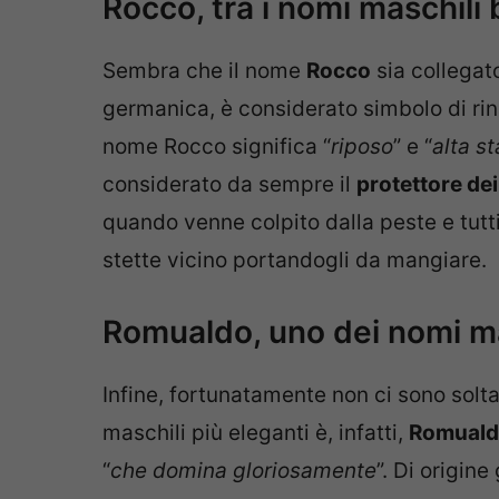
Rocco, tra i nomi maschili 
Sembra che il nome
Rocco
sia collegat
germanica, è considerato simbolo di rin
nome Rocco significa “
riposo
” e “
alta s
considerato da sempre il
protettore dei
quando venne colpito dalla peste e tutti 
stette vicino portandogli da mangiare.
Romualdo, uno dei nomi ma
Infine, fortunatamente non ci sono solt
maschili più eleganti è, infatti,
Romual
“
che domina gloriosamente
”. Di origin