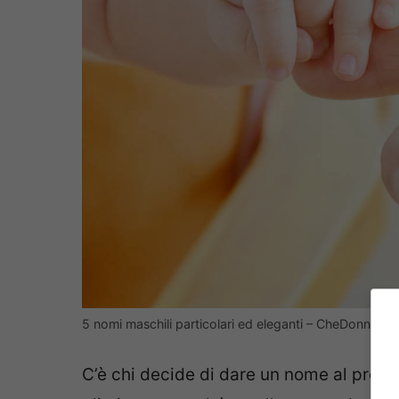
5 nomi maschili particolari ed eleganti – CheDonna.it
C’è chi decide di dare un nome al prop