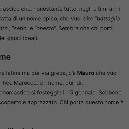
assico che, nonostante tutto, negli ultimi anni
tratta di un nome epico, che vuol dire “
battaglia
nte
”, “
serio
” e “
onesto
”. Sembra che chi porti
i giusti ideali.
ome
ne latina ma per via greca, c’è
Mauro
che vuol
’antico Marocco. Un nome, quindi,
o onomastico si festeggia il 15 gennaio. Sebbene
iscoperto e apprezzato. Chi porta questo nome è