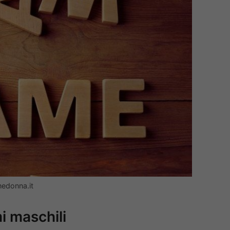
hedonna.it
mi maschili