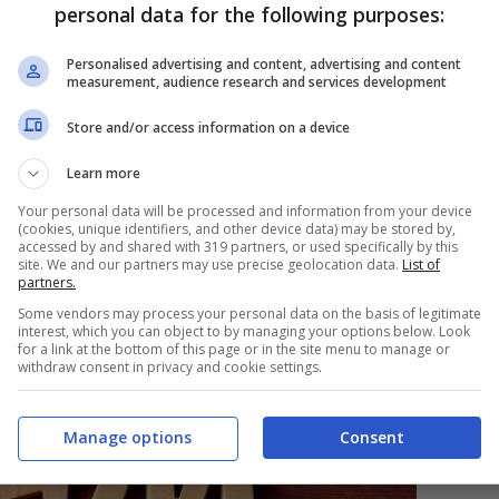
 significato ben preciso. Coniugare originalità ed
personal data for the following purposes:
impresa può essere portata a termine dopo
Personalised advertising and content, advertising and content
o. Dai nomi vintage a quelli più rari, scopriamo
5
measurement, audience research and services development
Store and/or access information on a device
Learn more
rari
Your personal data will be processed and information from your device
(cookies, unique identifiers, and other device data) may be stored by,
accessed by and shared with 319 partners, or used specifically by this
e date,
Aurelio
vuol dire “
uomo di luce propria
”,
site. We and our partners may use precise geolocation data.
List of
partners.
eriva dal latino “
aurum
” o “
aureus
” ovvero
Some vendors may process your personal data on the basis of legitimate
origine del nome è latina. Aurelio vuol dire anche
interest, which you can object to by managing your options below. Look
for a link at the bottom of this page or in the site menu to manage or
re
”.
withdraw consent in privacy and cookie settings.
Manage options
Consent