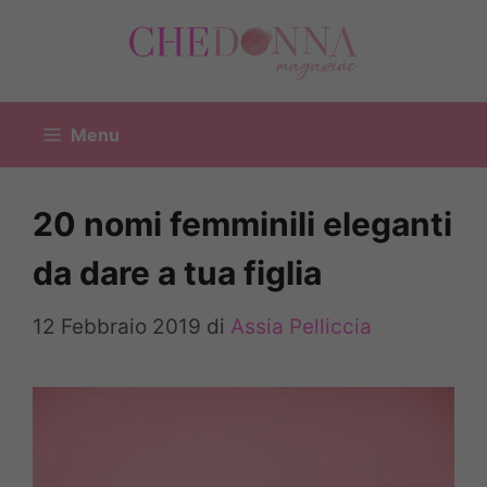
Vai
al
contenuto
Menu
20 nomi femminili eleganti
da dare a tua figlia
12 Febbraio 2019
di
Assia Pelliccia