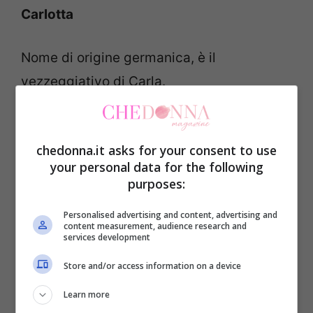
Carlotta
Nome di origine germanica, è il
vezzeggiativo di Carla.
Diletta
chedonna.it asks for your consent to use
your personal data for the following
Nome di origina latina, significa “prescelta,
purposes:
amata”.
Personalised advertising and content, advertising and
content measurement, audience research and
Elena
services development
Store and/or access information on a device
Nome di origine greca, significa “fiaccola
Learn more
scintillante e splendente”.