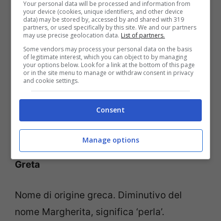
Your personal data will be processed and information from
your device (cookies, unique identifiers, and other device
data) may be stored by, accessed by and shared with 319
Flaminia
partners, or used specifically by this site. We and our partners
may use precise geolocation data.
List of partners.
Some vendors may process your personal data on the basis
Nome di origine latina, significa ‘Velo’.
of legitimate interest, which you can object to by managing
your options below. Look for a link at the bottom of this page
or in the site menu to manage or withdraw consent in privacy
and cookie settings.
Fiammetta
Consent
Nome di origine latina, significa ‘piccola
fiamma’.
Manage options
Greta
Nome di origine greca. Diminutivo del
nome Margherita, significa ‘perla’.