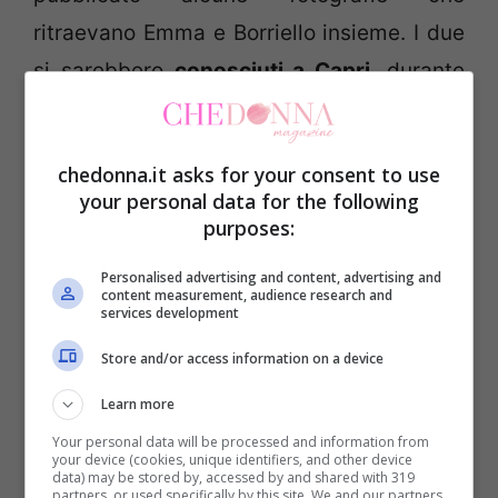
ritraevano Emma e Borriello insieme. I due
si sarebbero
conosciuti a Capri
, durante
un evento di moda la scorsa estate. Emma
e Fabio si sarebbero poi frequentati per
chedonna.it asks for your consent to use
qualche mese e per un periodo sembrava
your personal data for the following
che la loro relazione fosse finita, fino a
purposes:
quando avrebbero
cominciato di nuovo a
Personalised advertising and content, advertising and
frequentarsi
nel mese di marzo. Il
content measurement, audience research and
services development
settimanale
Chi
pubblicò delle fotografie
Store and/or access information on a device
di Emma e Fabio a Milano, immortalati ad
Learn more
una cena a due e mentre entravano in un
Your personal data will be processed and information from
albergo
.
La mattina seguente gli
your device (cookies, unique identifiers, and other device
data) may be stored by, accessed by and shared with 319
innamorati hanno poi lasciato l’albergo in
partners, or used specifically by this site. We and our partners