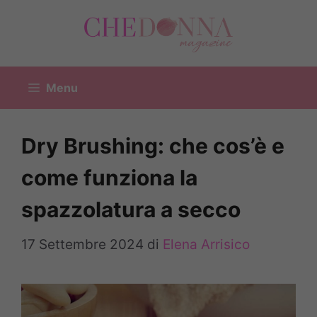
Vai
al
contenuto
Menu
Dry Brushing: che cos’è e
come funziona la
spazzolatura a secco
17 Settembre 2024
di
Elena Arrisico