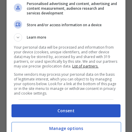
spalle. In generale, per la spazzolatura si
Personalised advertising and content, advertising and
content measurement, audience research and
procede dall’alto verso il basso, con
services development
movimenti antiorari e circolari. Per
Store and/or access information on a device
effettuare il
Dry Brushing
, bastano circa
Learn more
dieci minuti una o due volte alla settimana.
Your personal data will be processed and information from
your device (cookies, unique identifiers, and other device
L’ideale è procedere con l’
esfoliazione a
data) may be stored by, accessed by and shared with 319
partners, or used specifically by this site. We and our partners
secco
prima della doccia o del bagno,
may use precise geolocation data.
List of partners.
meglio se fatta al mattino.
Some vendors may process your personal data on the basis
of legitimate interest, which you can object to by managing
your options below. Look for a link at the bottom of this page
or in the site menu to manage or withdraw consent in privacy
Tra i benefici del
Dry Brushing
sulle gambe
and cookie settings.
e sul corpo, ci sono – come detto –
Consent
l’eliminazione delle
cellule morte
, la
stimolazione della
circolazione
, il
Manage options
drenaggio dei liquidi – quindi, è indicata