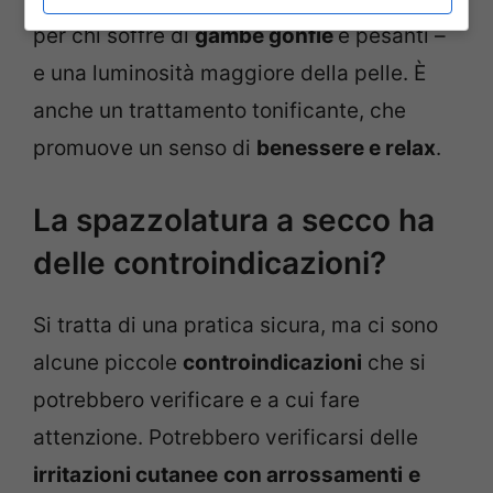
per chi soffre di
gambe gonfie
e pesanti –
e una luminosità maggiore della pelle. È
anche un trattamento tonificante, che
promuove un senso di
benessere e relax
.
La spazzolatura a secco ha
delle controindicazioni?
Si tratta di una pratica sicura, ma ci sono
alcune piccole
controindicazioni
che si
potrebbero verificare e a cui fare
attenzione. Potrebbero verificarsi delle
irritazioni cutanee
con arrossamenti
e