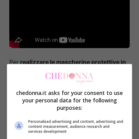
Per
realizzare le mascherine protettive in
stoffa senza macchina da cucire,
avrete
bisogno di:
chedonna.it asks for your consent to use
your personal data for the following
stoffa
purposes:
forbici
Personalised advertising and content, advertising and
elastico a fettuccia
content measurement, audience research and
services development
ago