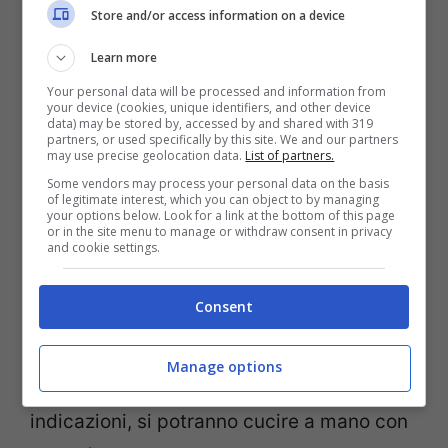
Store and/or access information on a device
filo
ferro da stiro
Learn more
asciugamano
Your personal data will be processed and information from
your device (cookies, unique identifiers, and other device
spilli
data) may be stored by, accessed by and shared with 319
partners, or used specifically by this site. We and our partners
may use precise geolocation data.
List of partners.
Seguendo i
l video tutorial si potranno
Some vendors may process your personal data on the basis
of legitimate interest, which you can object to by managing
realizzare queste mascherine in modo
your options below. Look for a link at the bottom of this page
or in the site menu to manage or withdraw consent in privacy
and cookie settings.
semplice
e in tre misure
S,M e L
perfette
per tutti i membri della famiglia. Vi basterà
Consent
avere delle stoffe in cotone, bianche o
colorate e eseguendo delle
semplici
Manage options
pieghe
, seguendo le misure e le
indicazioni, si potranno cucire a mano con