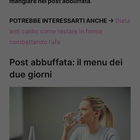
mangiare nel post abbuffata
.
POTREBBE INTERESSARTI ANCHE ->
Dieta
anti caldo: come restare in forma
combattendo l’afa
Post abbuffata: il menu dei
due giorni