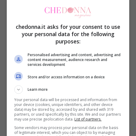
Durante la giornata vanno bevuti
assolutamente 2 litri di acqua naturale.
chedonna.it asks for your consent to use
Il sale, così come prodotti confezionati di
your personal data for the following
purposes:
qualsiasi tipo, dovrebbe essere abolito. Al
suo posto possono essere usati succo di
Personalised advertising and content, advertising and
content measurement, audience research and
limone, spezie e aceto di vino, di riso o di
services development
mele.
Store and/or access information on a device
È consigliabile svolgere dell’attività fisica
Learn more
moderata come una passeggiata ad
Your personal data will be processed and information from
andatura veloce o una corsa se si è già
your device (cookies, unique identifiers, and other device
data) may be stored by, accessed by and shared with 319
allenate.
partners, or used specifically by this site. We and our partners
may use precise geolocation data.
List of partners.
Non pesarsi
. Subito dopo un’abbuffata
il
Some vendors may process your personal data on the basis
of legitimate interest, which you can object to by managing
peso può variare anche di parecchio
e