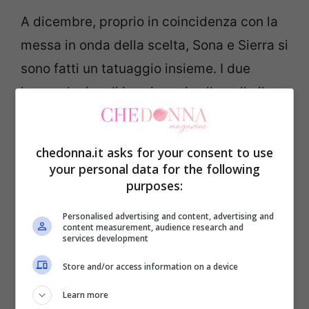
A dicembre, proprio in coincidenza con la
messa in onda della scelta, Sona e Sierra si
sono fatti un tatuaggio insieme. I due
hanno deciso di imprimersi sulla pelle il
coniglietto di Bambi, come simbolo del loro
forte legame.
chedonna.it asks for your consent to use
your personal data for the following
“Ci sono persone che per me rimangono
purposes:
sempre e comunque molto importanti,
Personalised advertising and content, advertising and
anche se appartengono al mio passato –
content measurement, audience research and
services development
aveva commentato ai tempi Claudio
–
Ho
Store and/or access information on a device
tanti tatuaggi fatti con persone speciali
Learn more
che hanno in qualche modo segnato la mia