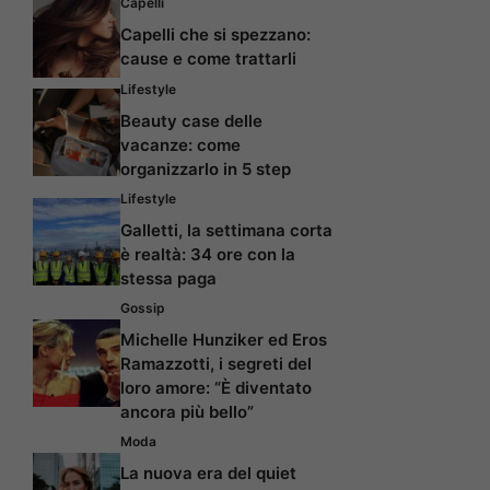
Capelli
Capelli che si spezzano:
cause e come trattarli
Lifestyle
Beauty case delle
vacanze: come
organizzarlo in 5 step
Lifestyle
Galletti, la settimana corta
è realtà: 34 ore con la
stessa paga
Gossip
Michelle Hunziker ed Eros
Ramazzotti, i segreti del
loro amore: “È diventato
ancora più bello”
Moda
La nuova era del quiet