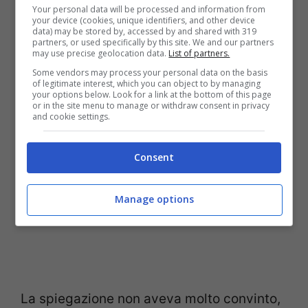
Your personal data will be processed and information from
vita. Sto già programmando il prossimo!”
your device (cookies, unique identifiers, and other device
data) may be stored by, accessed by and shared with 319
partners, or used specifically by this site. We and our partners
may use precise geolocation data.
List of partners.
Some vendors may process your personal data on the basis
of legitimate interest, which you can object to by managing
your options below. Look for a link at the bottom of this page
or in the site menu to manage or withdraw consent in privacy
and cookie settings.
-> TI POTREBBE INTERESSARE ANCHE:
Consent
Claudio Sona e Mario Serpa si sono
lasciati: Francesco Zecchini commenta
Manage options
così
La spiegazione non aveva molto convinto,