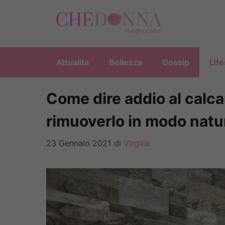
Vai
al
contenuto
Attualità
Bellezza
Gossip
Life
Come dire addio al calcare
rimuoverlo in modo natu
23 Gennaio 2021
di
Virgilia