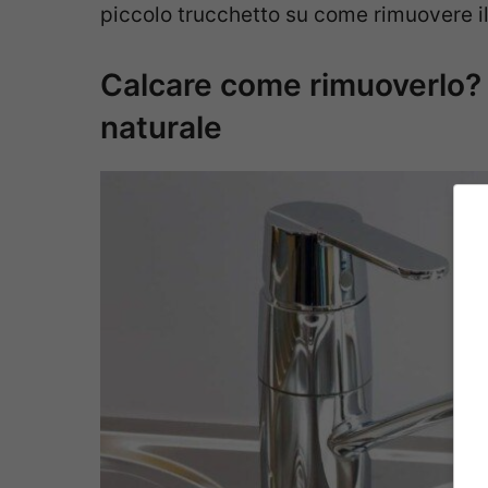
piccolo trucchetto su come rimuovere il
Calcare come rimuoverlo? I
naturale