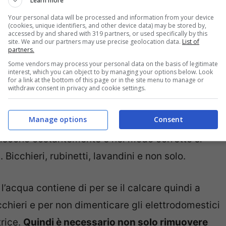
Learn more
Your personal data will be processed and information from your device
(cookies, unique identifiers, and other device data) may be stored by,
accessed by and shared with 319 partners, or used specifically by this
site. We and our partners may use precise geolocation data.
List of
partners.
Some vendors may process your personal data on the basis of legitimate
interest, which you can object to by managing your options below. Look
for a link at the bottom of this page or in the site menu to manage or
withdraw consent in privacy and cookie settings.
Manage options
Consent
bile della formazione di calcare
, ci sono diversi
liscono costantemente e nel modo corretto si
 Bicchieri, rubinetti, lavandini e non solo.
l’acqua contiene di per se il calcare quindi a
chieri e per non dimenticare gli elettrodomestici
trice.
Quindi è necessario non solo rimuovere