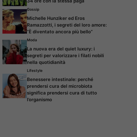
34 ore con la stessa paga
Gossip
Michelle Hunziker ed Eros
Ramazzotti, i segreti del loro amore:
“È diventato ancora più bello”
Moda
La nuova era del quiet luxury: i
segreti per valorizzare i filati nobili
nella quotidianità
Lifestyle
Benessere intestinale: perché
prendersi cura del microbiota
significa prendersi cura di tutto
l’organismo