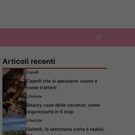
Articoli recenti
Capelli
Capelli che si spezzano: cause e
come trattarli
Lifestyle
Beauty case delle vacanze: come
organizzarlo in 5 step
Lifestyle
Galletti, la settimana corta è realtà: