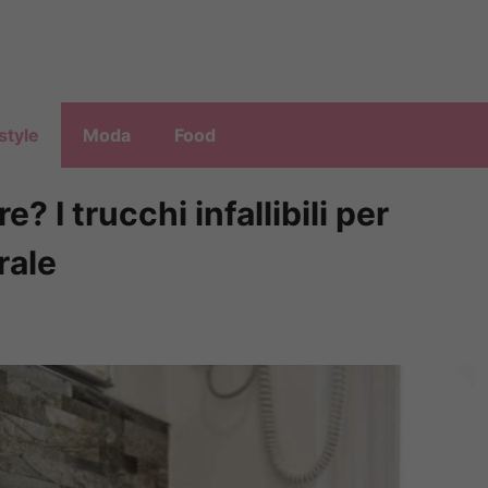
style
Moda
Food
? I trucchi infallibili per
rale