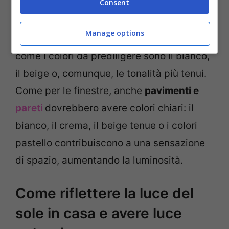
Consent
filtrare la luce naturale mantenendo la
privacy: la scelta migliore sono tessuti
Manage options
come il cotone, il lino o l’organza, così
come i colori da prediligere sono il bianco,
il beige o, comunque, le tonalità più tenui.
Come per le finestre, anche
pavimenti e
pareti
dovrebbero avere colori chiari: il
bianco, il crema, il beige tenue o i colori
pastello contribuiscono a una sensazione
di spazio, aumentando la luminosità.
Come riflettere la luce del
sole in casa e avere luce