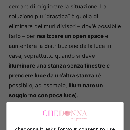
cercare di migliorare la situazione. La
soluzione più “drastica” è quella di
eliminare dei muri divisori – dov’è possibile
farlo – per
realizzare un open space
e
aumentare la distribuzione della luce in
casa, soprattutto quando si deve
illuminare una stanza senza finestre e
prendere luce da un’altra stanza
(è
possibile, ad esempio,
illuminare un
soggiorno con poca luce
).
chedonna.it asks for your consent to use