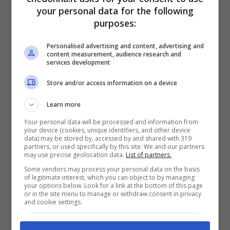
your personal data for the following
purposes:
Personalised advertising and content, advertising and
content measurement, audience research and
services development
Store and/or access information on a device
Aumentare la luce naturale in casa: alcune soluzioni a una
Learn more
stanza buia – CheDonna.it
Your personal data will be processed and information from
your device (cookies, unique identifiers, and other device
data) may be stored by, accessed by and shared with 319
Le finestre è meglio che abbiano delle
partners, or used specifically by this site. We and our partners
may use precise geolocation data.
List of partners.
finiture bianche e grandi vetrate
: così
Some vendors may process your personal data on the basis
of legitimate interest, which you can object to by managing
facendo, infatti, i
raggi del sole
entrano più
your options below. Look for a link at the bottom of this page
or in the site menu to manage or withdraw consent in privacy
facilmente in casa. Meglio scegliere delle
and cookie settings.
tende filtranti
che lascino, per l’appunto,