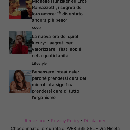
Michelle Hunziker ed Eros
Ramazzotti, i segreti del
loro amore: “È diventato
ancora più bello”
Moda
La nuova era del quiet
luxury: i segreti per
valorizzare i filati nobili
nella quotidianità
Lifestyle
Benessere intestinale:
perché prendersi cura del
microbiota significa
prendersi cura di tutto
l’organismo
Redazione
-
Privacy Policy
-
Disclaimer
Chedonna.it di proprietà di WEB 365 SRL - Via Nicola