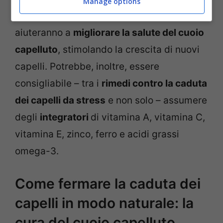
Manage options
toccasana per le radici dei capelli e
aiuteranno a
migliorare la salute del cuoio
capelluto
, stimolando la crescita di nuovi
capelli. Potrebbe, inoltre, essere
consigliabile – tra i
rimedi contro la caduta
dei capelli da stress
e non solo – assumere
degli
integratori
di vitamina A, vitamina C,
vitamina E, zinco, ferro e acidi grassi
omega-3.
Come fermare la caduta dei
capelli in modo naturale: la
cura del cuoio capelluto