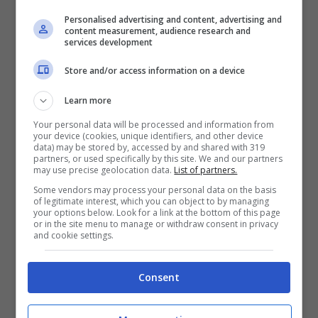
maschera alla cannella
che rafforza i
Personalised advertising and content, advertising and
capelli stimolando la circolazione
content measurement, audience research and
services development
sanguigna.
Store and/or access information on a device
Naturalmente, attenzione anche
Learn more
all’alimentazione! Un’
alimentazione sana
Your personal data will be processed and information from
your device (cookies, unique identifiers, and other device
aiuta a
mantenere i capelli forti
. Pensiamo,
data) may be stored by, accessed by and shared with 319
partners, or used specifically by this site. We and our partners
ad esempio, a cibi come la frutta secca, gli
may use precise geolocation data.
List of partners.
Some vendors may process your personal data on the basis
spinaci e le arance, così come anche i
of legitimate interest, which you can object to by managing
your options below. Look for a link at the bottom of this page
mandarini, i legumi e i cereali integrali che
or in the site menu to manage or withdraw consent in privacy
and cookie settings.
aiutano a tenere i capelli ben forti e non
soggetti a caduta. Le vitamine, i sali
Consent
minerali, le proteine e le altre sostanze
acquisite saranno un vero e proprio