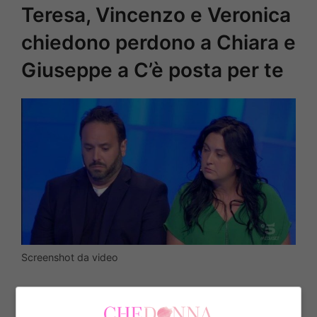
Teresa, Vincenzo e Veronica
chiedono perdono a Chiara e
Giuseppe a C’è posta per te
Screenshot da video
Dopo il ricongiungimento di Florinda e