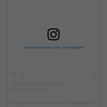
Visualizza questo post su Instagram
Un post condiviso da C'è Posta Per Te (@cepostaperteufficiale)