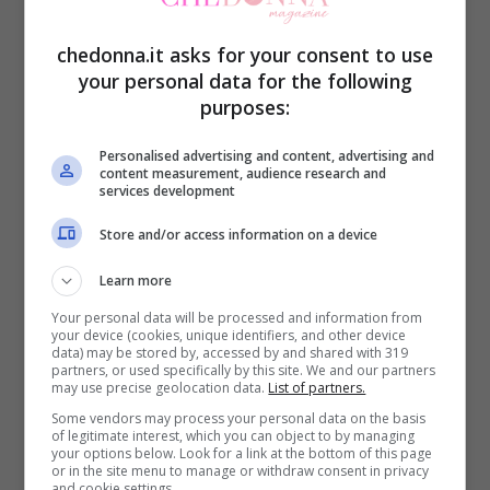
Alessandro dopo il tradimento di lui,
nello
studio di
C’è posta per te
arrivano
Teresa
chedonna.it asks for your consent to use
your personal data for the following
con i figli
Veronica e Vincenz
o per cercare
purposes:
un contatto a
Chiara,
la terza figlia di
Teresa nonchè sorella di Vincenzo e
Personalised advertising and content, advertising and
content measurement, audience research and
services development
Veronica e al
marito
di Chiara.
Store and/or access information on a device
“Lei è una madre anafettiva. Mi hanno fatto
Learn more
passare una vita di guai. Ho dovuto
Your personal data will be processed and information from
rinunciare ai miei sogni per colpa sua. Io
your device (cookies, unique identifiers, and other device
data) may be stored by, accessed by and shared with 319
partners, or used specifically by this site. We and our partners
volevo andare all’università e non ci sono
may use precise geolocation data.
List of partners.
più potuta andare”
, spiega Chiara.
Some vendors may process your personal data on the basis
of legitimate interest, which you can object to by managing
your options below. Look for a link at the bottom of this page
or in the site menu to manage or withdraw consent in privacy
“All’università non ci sei più voluta andare
and cookie settings.