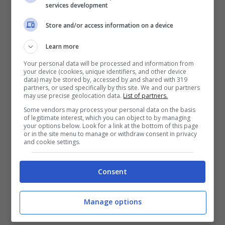
services development
fronte al loro riavvicinamento.
Store and/or access information on a device
Sophie ci resterà male e rimarrà piuttosto
Learn more
spiazzata, che forse quella confessione sia
Your personal data will be processed and information from
stata fatta soltanto per avere una reazione
your device (cookies, unique identifiers, and other device
data) may be stored by, accessed by and shared with 319
partners, or used specifically by this site. We and our partners
da parte del suo corteggiatore?
Matteo
,
may use precise geolocation data.
List of partners.
che
riceverà una sonora batosta nelle
Some vendors may process your personal data on the basis
of legitimate interest, which you can object to by managing
prossime puntate
, è “felice” della
your options below. Look for a link at the bottom of this page
or in the site menu to manage or withdraw consent in privacy
situazione che si ritrova davanti, convinto
and cookie settings.
di non avere alcuna competizione di fronte
Consent
a sé, essendo rimasto l’unico corteggiatore
di lei, e di non avere problemi nel
Manage options
conquistarla.