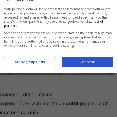
Learn more
Your personal data will be processed and information from your device
(cookies, unique identifiers, and other device data) may be stored by,
accessed by and shared with 319 partners, or used specifically by this
site. We and our partners may use precise geolocation data.
List of
partners.
Some vendors may process your personal data on the basis of legitimate
interest, which you can object to by managing your options below. Look
for a link at the bottom of this page or in the site menu to manage or
withdraw consent in privacy and cookie settings.
Manage options
Consent
nvincerci del contrario.
ze
perché avevi in mente un
outfit
preciso o che
 succo non cambia.