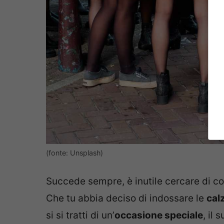
(fonte: Unsplash)
Succede sempre, è inutile cercare di co
Che tu abbia deciso di indossare le
cal
si si tratti di un’
occasione speciale
, il