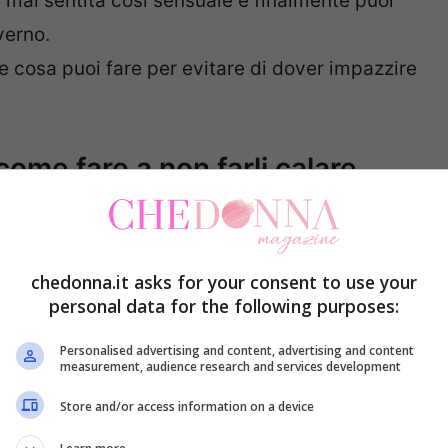
sei mai sentita così sensuale e finalmente puoi
verno.
e cosa puoi fare per evitare di dover impazzire
come fare a non farli calare
chedonna.it asks for your consent to use your
personal data for the following purposes:
Personalised advertising and content, advertising and content
measurement, audience research and services development
Store and/or access information on a device