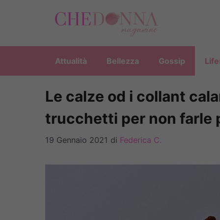
Vai
al
contenuto
Attualità
Bellezza
Gossip
Life
Le calze od i collant ca
trucchetti per non farle
19 Gennaio 2021
di
Federica C.