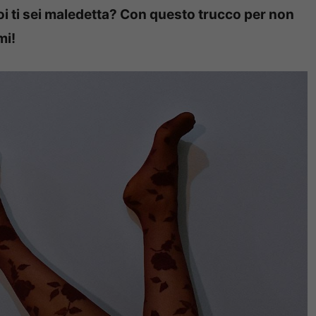
oi ti sei maledetta? Con questo trucco per non
mi!