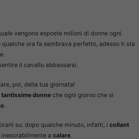
quale vengono esposte milioni di donne ogni
lo qualche ora fa sembrava perfetto, adesso ti sta
e.
entire il cavallo abbassarsi.
lare, poi, della tua giornata!
e
tantissime donne
che ogni giorno che si
io
.
tirarli su: dopo qualche minuto, infatti, i
collant
 inesorabilmente a
calare
.