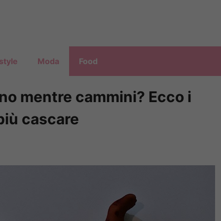
style
Moda
Food
lano mentre cammini? Ecco i
 più cascare