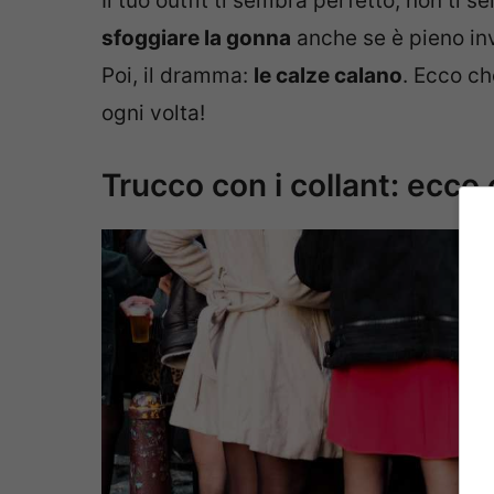
Il tuo outfit ti sembra perfetto, non ti 
sfoggiare la gonna
anche se è pieno in
Poi, il dramma:
le calze calano
. Ecco ch
ogni volta!
Trucco con i collant: ecco 