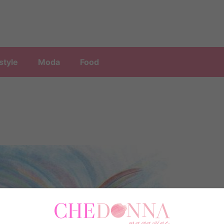
style
Moda
Food