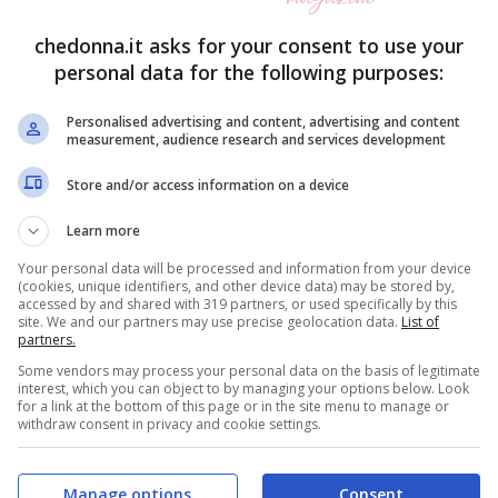
chedonna.it asks for your consent to use your
personal data for the following purposes:
Personalised advertising and content, advertising and content
measurement, audience research and services development
Store and/or access information on a device
Learn more
Your personal data will be processed and information from your device
(cookies, unique identifiers, and other device data) may be stored by,
accessed by and shared with 319 partners, or used specifically by this
site. We and our partners may use precise geolocation data.
List of
partners.
Some vendors may process your personal data on the basis of legitimate
interest, which you can object to by managing your options below. Look
for a link at the bottom of this page or in the site menu to manage or
withdraw consent in privacy and cookie settings.
, vivace e comunicativa. Sei piena di interessi e di
i idee. Vivi la vita con passione e sentimento,
Manage options
Consent