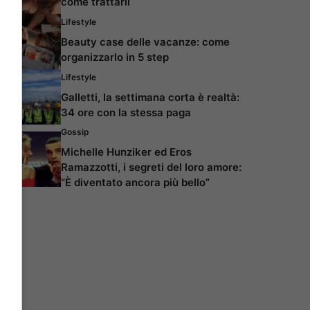
come trattarli
Lifestyle
Beauty case delle vacanze: come
organizzarlo in 5 step
Lifestyle
Galletti, la settimana corta è realtà:
34 ore con la stessa paga
Gossip
Michelle Hunziker ed Eros
Ramazzotti, i segreti del loro amore:
“È diventato ancora più bello”