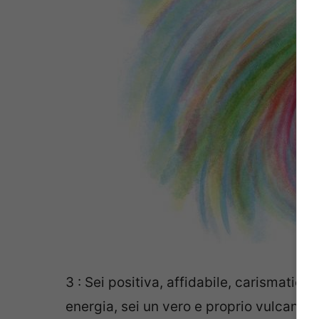
3 : Sei positiva, affidabile, carismatica
energia, sei un vero e proprio vulcano d