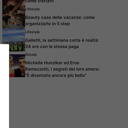
come trattarli
Lifestyle
Beauty case delle vacanze: come
organizzarlo in 5 step
Lifestyle
Galletti, la settimana corta è realtà:
34 ore con la stessa paga
Gossip
Michelle Hunziker ed Eros
Ramazzotti, i segreti del loro amore:
“È diventato ancora più bello”