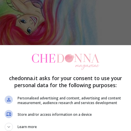
chedonna.it asks for your consent to use your
personal data for the following purposes:
Personalised advertising and content, advertising and content
measurement, audience research and services development
Store and/or access information on a device
 e sulla tua vita? Un test può aiutarti! Bastano
per mettere sorprendentemente in chiaro il tuo
Learn more