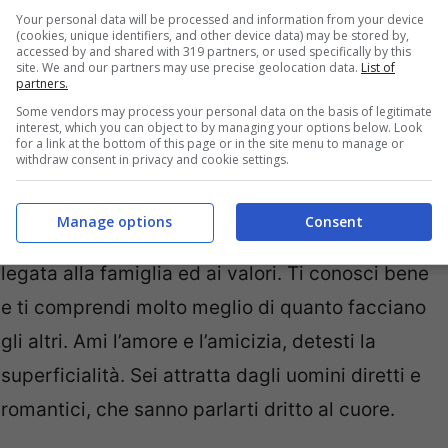
orelle di Ariel, il profilo corrispondente ti svelerà
Your personal data will be processed and information from your device
(cookies, unique identifiers, and other device data) may be stored by,
accessed by and shared with 319 partners, or used specifically by this
site. We and our partners may use precise geolocation data.
List of
partners.
Test: le sorelle di Ariel
Some vendors may process your personal data on the basis of legitimate
interest, which you can object to by managing your options below. Look
for a link at the bottom of this page or in the site menu to manage or
withdraw consent in privacy and cookie settings.
1 : Sei romantica, profonda, generosa, sensibile.
Il tuo animo è pacato, ma spumeggiante;
Manage options
Consent
delicato ma grintoso. Sei una persona molto
legata alla famiglia ed ai valori. Ti conosci bene
e ti comprendi molto meglio di quanto facciano
gli altri. Ami l’amore e l’amicizia, detesti la
superficialità. Sei attratta dagli uomini diretti e
romantici, che sanno parlarti dritto al cuore.