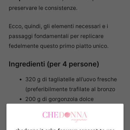
preservare le consistenze.
Ecco, quindi, gli elementi necessari e i
passaggi fondamentali per replicare
fedelmente questo primo piatto unico.
Ingredienti (per 4 persone)
320 g di tagliatelle all’uovo fresche
(preferibilmente trafilate al bronzo
200 g di gorgonzola dolce
50 ml di panna fresca liquida
2 pere di varietà Abate (mature ma
ancora sode al tatto)