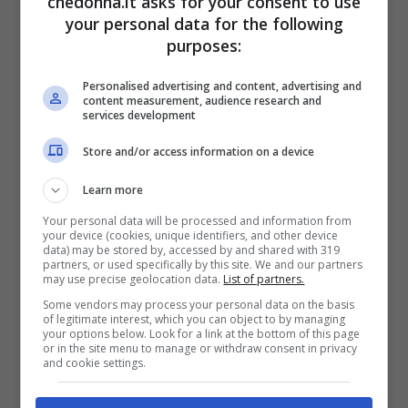
chedonna.it asks for your consent to use
your personal data for the following
30 g di burro chiarificato
purposes:
un cucchiaio di zucchero di canna
Personalised advertising and content, advertising and
60 g di gherigli di noci tritati
content measurement, audience research and
services development
un rametto di timo fresco
un pizzico di sale
Store and/or access information on a device
una macinata generosa di pepe nero
Learn more
Your personal data will be processed and information from
Preparazione
your device (cookies, unique identifiers, and other device
data) may be stored by, accessed by and shared with 319
partners, or used specifically by this site. We and our partners
may use precise geolocation data.
List of partners.
Il tutto ha inizio con la tostatura dei
Some vendors may process your personal data on the basis
gherigli di noci in una padella antiaderente
of legitimate interest, which you can object to by managing
your options below. Look for a link at the bottom of this page
a fuoco moderato per un paio di minuti,
or in the site menu to manage or withdraw consent in privacy
and cookie settings.
muovendoli costantemente affinché