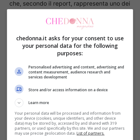
che, secondo il report, rappresenta uno dei
principali punti di forza della gastronomia
italiana all’estero.
chedonna.it asks for your consent to use
Londra e Parigi capitali
your personal data for the following
purposes:
dell’autenticità
Personalised advertising and content, advertising and
content measurement, audience research and
Tra le città analizzate,
Londra e Parigi
services development
risultano le mete dove la ristorazione
Store and/or access information on a device
italiana viene percepita come più
Learn more
autentica. Nei mercati più maturi e
Your personal data will be processed and information from
sofisticati, infatti, i ristoratori tendono a
your device (cookies, unique identifiers, and other device
data) may be stored by, accessed by and shared with 319
valorizzare maggiormente le identità
partners, or used specifically by this site. We and our partners
may use precise geolocation data.
List of partners.
territoriali e le specialità regionali.