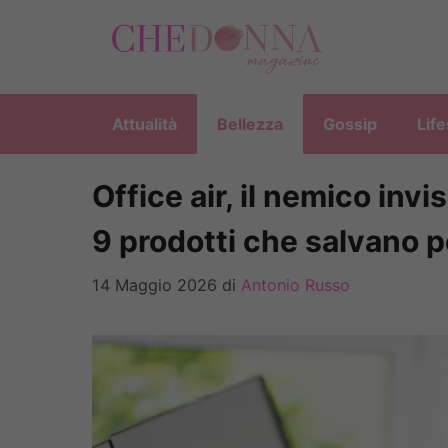
Vai
al
contenuto
Attualità
Bellezza
Gossip
Life
Office air, il nemico invis
9 prodotti che salvano pe
14 Maggio 2026
di
Antonio Russo