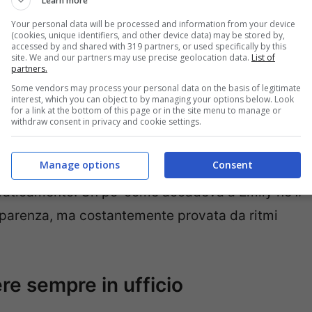
Learn more
 e l’epidermide si disidrata rapidamente.
Your personal data will be processed and information from your device
(cookies, unique identifiers, and other device data) may be stored by,
accessed by and shared with 319 partners, or used specifically by this
i ripari producendo più sebo. Ed ecco spiegato il
site. We and our partners may use precise geolocation data.
List of
partners.
giornata, insieme a capelli appesantiti e radici
Some vendors may process your personal data on the basis of legitimate
 lo shampoo.
interest, which you can object to by managing your options below. Look
for a link at the bottom of this page or in the site menu to manage or
withdraw consent in privacy and cookie settings.
e le luci artificiali e la continua esposizione ai
Manage options
Consent
iva rallentano il microcircolo, accentuando
affaticamento. Un po’ come accadeva a Emily ne
Il
apparenza, ma costantemente provata da ritmi
re sempre in ufficio