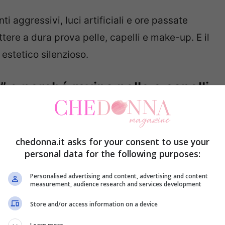
i aggressivi, luci artificiali e ore passate
tere a dura prova pelle, capelli e make-up. E il
 estetico silenzioso.
” e perché rovina pelle e capelli
ce conosce quella sensazione: gola secca,
ovvisamente più spenta. La causa è un ambiente
chedonna.it asks for your consent to use your
iciclata e privata della sua naturale umidità.
personal data for the following purposes:
Personalised advertising and content, advertising and content
uffici in frigoriferi, mentre d’inverno i
measurement, audience research and services development
tico. In entrambi i casi, il livello di umidità
Store and/or access information on a device
 male. Il fenomeno si chiama
perdita d’acqua