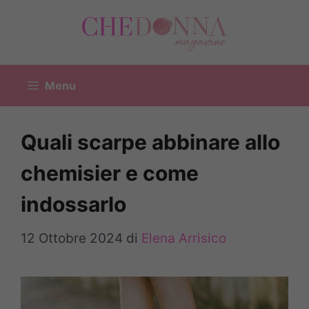
Vai
al
contenuto
Menu
Quali scarpe abbinare allo
chemisier e come
indossarlo
12 Ottobre 2024
di
Elena Arrisico