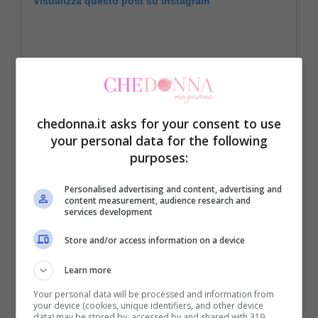
Visualizza questo post su Instagram
chedonna.it asks for your consent to use
your personal data for the following
purposes:
Personalised advertising and content, advertising and
content measurement, audience research and
services development
Un post condiviso da Calista Mauritius (@calista.mauritius)
Store and/or access information on a device
Learn more
Ovviamente, molto dipende dalla stagione.
Your personal data will be processed and information from
In autunno, ad esempio, per un
look
your device (cookies, unique identifiers, and other device
data) may be stored by, accessed by and shared with 319