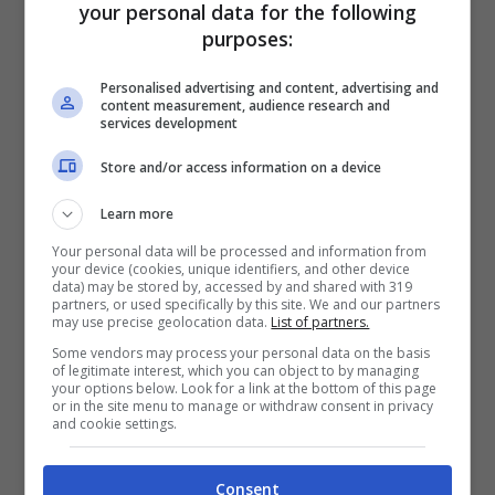
your personal data for the following
significato preciso, l’aggiunta di un
purposes:
messaggio d’amore scritto a mano o di un
Personalised advertising and content, advertising and
piccolo pensiero dimostrano attenzione e
content measurement, audience research and
services development
cura, trasformando un semplice regalo
Store and/or access information on a device
nell’espressione più unica dei vostri
Learn more
sentimenti. Se l’idea quindi è di regalare
Your personal data will be processed and information from
“non solo fiori”,
Interflora
offre una vasta
your device (cookies, unique identifiers, and other device
data) may be stored by, accessed by and shared with 319
gamma di alternative che non mancano
partners, or used specifically by this site. We and our partners
may use precise geolocation data.
List of partners.
certo di originalità.
Some vendors may process your personal data on the basis
of legitimate interest, which you can object to by managing
your options below. Look for a link at the bottom of this page
Rose stabilizzate: l’eleganza che
or in the site menu to manage or withdraw consent in privacy
and cookie settings.
dura nel tempo
Consent