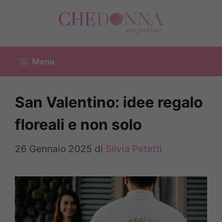
Vai
al
contenuto
Menu
San Valentino: idee regalo
floreali e non solo
26 Gennaio 2025
di
Silvia Petetti