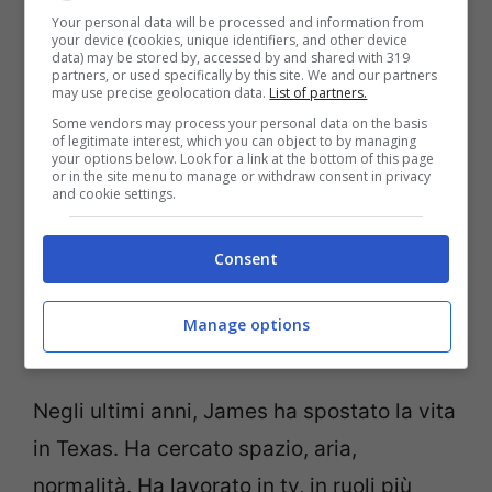
C’è un passaggio che apre un mondo: “Hai
Your personal data will be processed and information from
your device (cookies, unique identifiers, and other device
creato un bellissimo matrimonio con
sei
data) may be stored by, accessed by and shared with 319
partners, or used specifically by this site. We and our partners
figli
”. Questo dato è vero e racconta una
may use precise geolocation data.
List of partners.
storia concreta.
James Van Der Beek
ha
Some vendors may process your personal data on the basis
of legitimate interest, which you can object to by managing
sposato Kimberly Brook nel 2010. La
your options below. Look for a link at the bottom of this page
or in the site menu to manage or withdraw consent in privacy
famiglia è cresciuta, tra gioie e fatiche.
and cookie settings.
Hanno parlato pubblicamente anche di
Consent
perdite in gravidanza. L’hanno fatto con
delicatezza e utilità sociale, offrendo
Manage options
parole e strumenti a chi non ne aveva.
Negli ultimi anni, James ha spostato la vita
in Texas. Ha cercato spazio, aria,
normalità. Ha lavorato in tv, in ruoli più