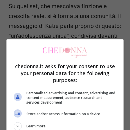
Su quel set, che mescolava finzione e
crescita reale, si è formata una comunità. Il
messaggio di Katie parla proprio di questo:
“un’adolescenza unica”, condivisa davanti
alle telecamere e lontano dai riflettori.
Quando evoca “coraggio, compassione,
forza”, riconosce una trama umana sotto i
chedonna.it asks for your consent to use
your personal data for the following
copioni. È lì che i ricordi si fissano e non si
purposes:
spostano più.
Personalised advertising and content, advertising and
content measurement, audience research and
Oltre lo schermo: famiglia,
services development
resilienza, comunità
Store and/or access information on a device
Learn more