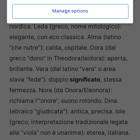
“lavoro/operosità”): breve e forte. Elsa (da
Manage options
Elisabetta: “Dio è pienezza”): chiara,
nordica. Leda (greco, nome mitologico):
elegante, con eco classica. Alma (latino
“che nutre”): calda, ospitale. Dora (dal
greco “dono” in Theodora/Isidora): aperta,
brillante. Vera (dal latino “vera” o area
slava “fede”): doppio
significato
, stessa
fermezza. Nora (da Onora/Eleonora):
richiama l’“onore”, suono rotondo. Dina
(ebraico “giudicata”): antica, precisa. Iole
(greco; interpretazione tradizionale legata
alla “viola” non è unanime): eterea, italiana.