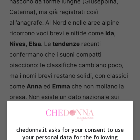
nascono da forme lunghe (Giuseppina,
Caterina), ma già registrati così
all’anagrafe. Al Nord e nelle aree alpine
ricorrono voci brevi e nitide come
Ida
,
Nives
,
Elsa
. Le
tendenze
recenti
confermano che i suoni compatti
piacciono: le classifiche cambiano poco,
ma i nomi brevi restano solidi, con classici
come
Anna
ed
Emma
che non mollano la
presa. Non esiste un dato nazionale sui
“nomi delle nonne” più usati: dipende dalle
regioni e dalle storie familiari. Proprio per
questo funzionano: sono radicati.
chedonna.it asks for your consent to use
your personal data for the following