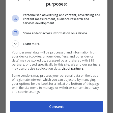
purposes:
Idee di nomi corti e antichi:
Personalised advertising and content, advertising and
suoni che restano
content measurement, audience research and
services development
Se cerchi
nomi antichi
con
origine
chiara e
Store and/or access information on a device
buon portamento, queste piste sono
Learn more
affidabili: Ada (germanico “adal”, nobile):
Your personal data will be processed and information from
your device (cookies, unique identifiers, and other device
secca, luminosa, internazionale. Anna
data) may be stored by, accessed by and shared with 319
partners, or used specifically by this site. We and our partners
(ebraico “grazia”): la linea dritta dei
may use precise geolocation data.
List of partners.
classici. Eva (ebraico, legata alla “vita”):
Some vendors may process your personal data on the basis
of legitimate interest, which you can object to by managing
primordiale e tersa. Lia (etimologia
your options below. Look for a link at the bottom of this page
or in the site menu to manage or withdraw consent in privacy
discussa; tradizionalmente da Leah): mite
and cookie settings.
ma risoluta. Pia (latino “devota”): discreta,
Consent
intensa. Ida (germanico