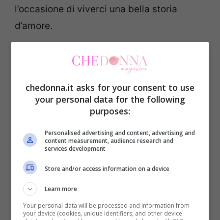
l’occasione di viverci una bella storia
d’amore.
TI POTREBBE INTERESSARE ANCHE:
Coppia: perché gli ex continuano a girare
chedonna.it asks for your consent to use
attorno come lupi?
your personal data for the following
purposes:
4/Perché dimentichiamo cos’è veramente
Personalised advertising and content, advertising and
l’amore
content measurement, audience research and
services development
Amiamo qualcuno perché ha delle
Store and/or access information on a device
caratteristiche che ci attraggono e perché
Learn more
siamo felici con lui, non perché di tanto in
Your personal data will be processed and information from
your device (cookies, unique identifiers, and other device
tanto ci regala fiori o ci bombarda con