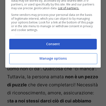
data) may be stored by, accessed by and shared with 319
partners, or used specifically by this site. We and our partners
lettere d’amore.
L’amore è un’emozione
may use precise geolocation data.
List of partners.
condivisa
, non un elenco di cose da fare.
Some vendors may process your personal data on the basis
of legitimate interest, which you can object to by managing
your options below. Look for a link at the bottom of this page
or in the site menu to manage or withdraw consent in privacy
5/Perché certe cose dipendono da noi
and cookie settings.
stessi
Consent
Quando facciamo questo tipo di confronti,
Manage options
ci concentriamo su “qualcosa che il nostro
uomo non ci da”. Qualcosa che “ci manca”.
Tuttavia, la persona amata
non è un pezzo
di puzzle
che deve completarci! Necessità
di riconoscimento, amore, assicurazione:
s
ta a noi stessi darci ciò di cui abbiamo