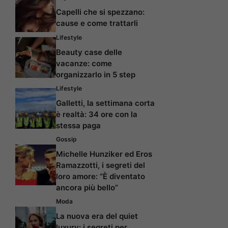
Capelli che si spezzano:
cause e come trattarli
Lifestyle
Beauty case delle
vacanze: come
organizzarlo in 5 step
Lifestyle
Galletti, la settimana corta
è realtà: 34 ore con la
stessa paga
Gossip
Michelle Hunziker ed Eros
Ramazzotti, i segreti del
loro amore: “È diventato
ancora più bello”
Moda
La nuova era del quiet
luxury: i segreti per