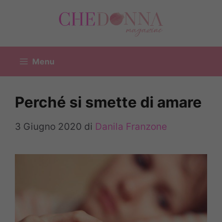
Vai
al
contenuto
Menu
Perché si smette di amare
3 Giugno 2020
di
Danila Franzone