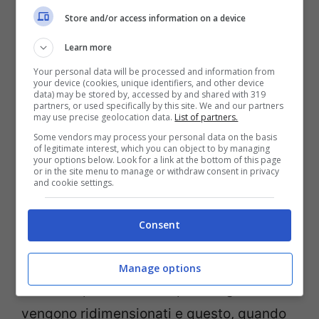
renderlo più vivo darà una sferzata di
Store and/or access information on a device
energia ad entrambi, abbatterà la
Learn more
monotonia e probabilmente riporterà a
Your personal data will be processed and information from
sperimentare emozioni che si erano
your device (cookies, unique identifiers, and other device
data) may be stored by, accessed by and shared with 319
dimenticate da tempo.
partners, or used specifically by this site. We and our partners
may use precise geolocation data.
List of partners.
Some vendors may process your personal data on the basis
Si da troppo peso ai difetti.
Un altro
of legitimate interest, which you can object to by managing
your options below. Look for a link at the bottom of this page
aspetto deleterio che concorre nel far
or in the site menu to manage or withdraw consent in privacy
and cookie settings.
diminuire l’amore è l’improvvisa capacità
di notare ogni più piccolo difetto dell’altra
Consent
persona. Quando si prova l’amore dei primi
tempi, infatti, il cuore si concentra su tutto
Manage options
ciò che è positivo. Gli aspetti negativi
vengono ridimensionati e questo, quando