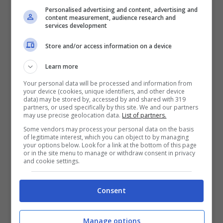
Personalised advertising and content, advertising and
scure come le tonalità marrone, blu e
content measurement, audience research and
services development
verde.
La parte inferiore dell’occhio deve essere
Store and/or access information on a device
truccato, si deve applicare una matita
Learn more
preferibilmente scura e waterproof,
Your personal data will be processed and information from
your device (cookies, unique identifiers, and other device
all’interno della palpebrale inferiore, per
data) may be stored by, accessed by and shared with 319
partners, or used specifically by this site. We and our partners
stringere otticamente il perimetro
may use precise geolocation data.
List of partners.
dell’occhio.
Some vendors may process your personal data on the basis
of legitimate interest, which you can object to by managing
your options below. Look for a link at the bottom of this page
Il
mascara
non va applicato sulle ciglia
or in the site menu to manage or withdraw consent in privacy
and cookie settings.
inferiori, ma solo su quelle superiori,
accentuando l’applicazione sulla parte
Consent
esterna.
POTREBBE INTERESSARTI ANCHE->>>
Manage options