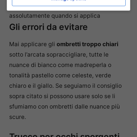
Rossetto: 10 errori da evitare
assolutamente quando si applica
Gli errori da evitare
Mai applicare gli
ombretti troppo chiari
sotto l’arcata sopraccigliare, tutte le
nuance di bianco come madreperla o
tonalità pastello come celeste, verde
chiaro e il giallo. Se seguiamo il consiglio
sopra citato si possono usare solo se li
sfumiamo con ombretti dalle nuance più
scure.
Trucco per occhi sporgenti