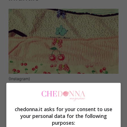
(Instagram)
Ci sono ragazze e giovani donne che
amano alla follia le mutandine un po’
chedonna.it asks for your consent to use
infantili,
quelle che avremmo indossato
your personal data for the following
purposes:
quando andavamo ancora alle elementari