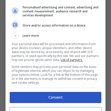
e che probabilmente ci avrebbe comprato
Personalised advertising and content, advertising and
content measurement, audience research and
la nostra mamma.
services development
Store and/or access information on a device
Scegliere di continuare a indossare un
Learn more
intimo da bambina indica una
personalità
Your personal data will be processed and information from
ancora in fase di sviluppo,
forse un po’
your device (cookies, unique identifiers, and other device
data) may be stored by, accessed by and shared with 319
spaventata all’idea di crescere
ma che
partners, or used specifically by this site. We and our partners
may use precise geolocation data.
List of partners.
custodisce nel cuore ancora tanta
solarità,
Some vendors may process your personal data on the basis
of legitimate interest, which you can object to by managing
allegria ed ottimismo.
your options below. Look for a link at the bottom of this page
or in the site menu to manage or withdraw consent in privacy
and cookie settings.
Chi ha cassetti pieni di mutande a fiorellini
dovrebbe farsi qualche domanda e
Consent
chiedersi se, forse, è arrivato il momento di