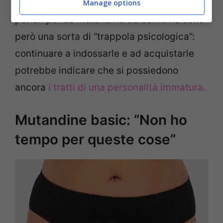
crescere oppure sta benissimo così ancora
Manage options
per un po’. Le mutandine da bambina sono
però una sorta di “trappola psicologica”:
continuare a indossarle e ad acquistarle
potrebbe indicare che si possiedono
ancora
i tratti di una personalità immatura.
Mutandine basic: “Non ho
tempo per queste cose”