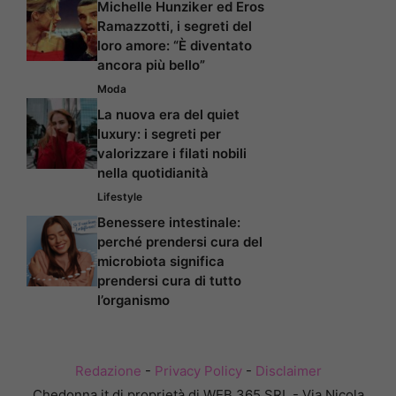
Michelle Hunziker ed Eros
Ramazzotti, i segreti del
loro amore: “È diventato
ancora più bello”
Moda
La nuova era del quiet
luxury: i segreti per
valorizzare i filati nobili
nella quotidianità
Lifestyle
Benessere intestinale:
perché prendersi cura del
microbiota significa
prendersi cura di tutto
l’organismo
Redazione
-
Privacy Policy
-
Disclaimer
Chedonna.it di proprietà di WEB 365 SRL - Via Nicola